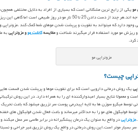
مو
یکی از رایج ترین مشکلاتی است که بسیاری از افراد به دلایل مختلفی همچون:
آن مواجه اند.هر چند از دست دادن 25 تا 50 تار مو در روز ط
 وجود دارد که میتواند به تقویت و پرپشت شدن موهای شما کمک کند .مزوتراپی و
 ریزش مو مورد استفاده قرار میگیرند شناخت و
مقایسه
کاشت
مو
و
مزوتراپی
به ما
کرد.
مزوتراپی مو
راپی
چیست؟
پی
یک روش درمانی دارویی است که برای تقویت موها و پرپشت شدن قسمت هایی 
ست و معمولا نتایج بسیار امیدوارکننده ای را به همراه دارد. در این روش ترکیباتی
ی توسط میکرو سوزن ها به لایه اپیدرمی پوست سر تزریق میشود که باعث تحریک
وسط فولیکول های مو را به حداکثر میرساند و باعث فعال شدن فولیکول های خفته و
.
مزوتراپی
در واقع به عنوان یک درمان پیشگیرانه در برابر طاسی سر عمل میکند 
ر بسیار موثر است.این روش درمانی در واقع یک روش تزریق غیر جراحی و نسبتا