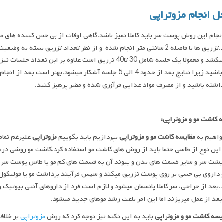
ل انجام
مزوتراپی
نجام این روش پوست سر باید کاملا تمیز باشد.گاهی اوقات از بی حس کننده های 
طول میکشد و معمولا یک جلسه شامل 30 تا40 تزریق است علاوه 
را نتایج بعد از حدود 4 الی 5 جلسه آشکار میشود.بهتر است بعد از انجام
اشته باشید و از مصرف مواد غذایی فرآوری شده و مضر پرهیز کنید.
 کاشت مو و مزوتراپی:
واهیم به
مقایسه کاشت مو و مزوتراپی
بپردازیم باید بگوییم
مزوتراپی
علیرغم تمام
این نوع از طاسی حتما باید از روش های کاشت مو استفاده کرد.کاشت مو روشی درما
پشت سر و سایر قسمت های بدن و پیوند آن به قسمت های کم مو یا طاس پوست سر ا
 داروی بی حسی بر روی پوست تزریق میکند و سپس فرآیند برداشت مو یا فولیکول را
بعد از جراحی، سر کاملا پانسمان میشود و لازم است فرد از داروهای آنتی بیوتیک 
عد از عمل میریزند اما این امر باعث رشد موهای جدید میشود.
یسه
کاشت
مو
و
مزوتراپی
باید به این نکته نیز توجه کرد که روش
مزوتراپی
بر خلاف