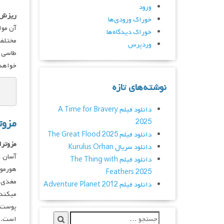
ورود
ریزش
خوراک ورودی‌ها
خوراک دیدگاه‌ها
مختلفی
وردپرس
طاسی و
خواهد 
نوشته‌های تازه
دانلود فیلم A Time for Bravery
مزوت
2025
دانلود فیلم The Great Flood 2025
مزوترا
دانلود سریال Kurulus Orhan
آسان ا
دانلود فیلم The Thing with
هورمون
Feathers 2025
مغذی ت
دانلود فیلم Adventure Planet 2012
میکند
پوست س
است.