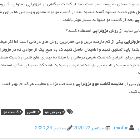
 مواد مغذی به پوست سر است.بعد از کاشت مو گاهی از
مزوتراپی
بعنوان یک روش
ل های جدید میشود گفته میشود بعد از کاشت مو مواد مغذی و ویتامین ها برای رش
پی
بعد از کاشت مو میتواند بسیار موثر باشد.
نی نباید از روش
مزوتراپی
استفاده کنند؟
مزوتراپی
یکی از کم عارضه ترین و بی خطرترین روش های درمانی است اما اگر میخ
بتدا باید تحقیق کنید و اطمینان حاصل کنید که به هیچ یک از موادی که در
مزوترا
ش برای افرادی که تحت شیمی درمانی و یا مبتلا به بیماری های قلبی و دیابت هس
د درد خفیف در ناحیه تزریق شده،التهاب و سردرد باشد که معمولا پزشکان استفاده
.
ان پس از
مقایسه
کاشت
مو
و
مزوتراپی
و شناخت مزایا و معایب هر کدام بهتر است هر
 کند.
ریزش مو
طاسی
کاشت مو
ی
miofun
سپتامبر 23, 2020
سپتامبر 23, 2020