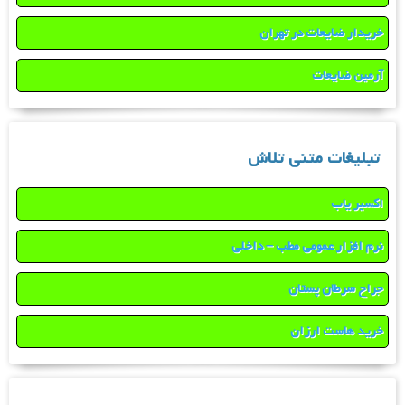
خریدار ضایعات در تهران
آرمین ضایعات
تبلیغات متنی تلاش
اکسیر یاب
نرم افزار عمومی مطب – داخلی
جراح سرطان پستان
خرید هاست ارزان