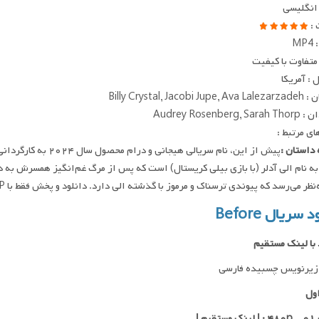
 انگلیسی
 :
MP
متفاوت با کیفیت
: آمریکا
Billy Crystal, Jacobi
Audrey Rosenberg,
ای مرتبط :
داستان :
پیش از این، نام سریال
ه نام الی آدلر (با بازی بیلی کریستال) است که پس از مرگ غم‌انگیز همسرش به دل
ظر می‌رسد که پیوندی ترسناک و مرموز با گذشته الی دارد. دانلود و پخش فقط با IP ایران امکان پذیر هست
 سریال Before
 با لینک مستقیم
زیرنویس چسبیده فارسی
ول
یم |