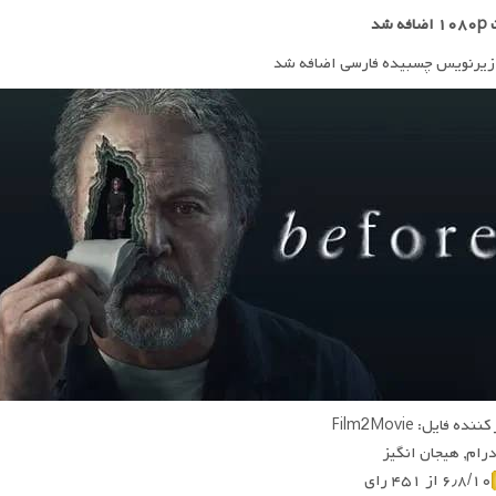
ه شد
زیرنویس چسبیده فارسی اضافه شد
ده فایل: Film2Movie
 درام, هیجان انگیز
۶٫۸/۱۰ از ۴۵۱ رای