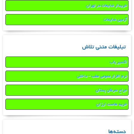
خریدار ضایعات در تهران
آرمین ضایعات
تبلیغات متنی تلاش
اکسیر یاب
نرم افزار عمومی مطب – داخلی
جراح سرطان پستان
خرید هاست ارزان
دسته‌ها