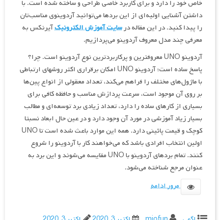
خاص خود را دارد و برای کاربرد خاصی طراحی و ساخته شده است. با
داشتن آشنایی اولیه‌ای از این بردها می‌توانید آردوینوی مناسب‌تان
را پیدا کنید. در این مقاله در
سایت آموزش الکترونیک
آیرنکس به
معرفی چند مدل معروف آردوینو می‌پردازیم.
آردوینو UNO معروفترین و پرکاربردترین نوع آردوینو است. چرا؟
پاسخ ساده است؛ آردوینو UNO امکان برقراری اکثر روشهای ارتباطی
با ماژول‌های مختلف را فراهم می‌کند، تعداد معقولی از انواع پین‌ها
بر روی آن موجود است، سرعت پردازش مناسب و حافظه کافی برای
بسیاری از کارهای ساده را دارد، تعداد زیادی برد توسعه‌ای و مطالب
بسیار زیاد آموزشی در مورد آن وجود دارد و در عین حال ابعاد نسبتا
کوچک و قیمت پائینی دارد. همه این موارد باعث شده است تا UNO
اولین انتخاب افرادی باشد که می‌خواهند کار با آردوینو را شروع
کنند. تمام بردهای آردوینو با UNO مقایسه می‌شوند و این برد به
عنوان مرجع شناخته می‌شود.
مرور ادامه
اگهی
miofun
اکتبر 3, 2020
اکتبر 3, 2020