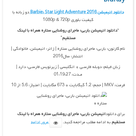
دانلود انیمیشن Barbie: Star Light Adventure 2016
دو زبانه با
کیفیت بلوری 1080p & 720p
“
دانلود انیمیشن باربی: ماجرای روشنایی ستاره همراه با لینک
مستقیم
”
نام کارتون: باربی: ماجرای روشنایی ستاره | ژانر: انیمیشن، خانوادگی |
انتشار: سال2016
زبان فیلم: دوبله فارسـی + انگلیسی | زیرنویس فارسـی: دارد |
مـدت: 01:19:27
فرمت: MKV | حجم: 1.2 گیگابایت + 673 مگابایت | امتیاز: 5.6 از 10
برای دانلود
انیمیشن باربی: ماجرای روشنایی ستاره همراه با لینک
مستقیم
به ادامه مطلب مراجعه کنید.
مرور ادامه