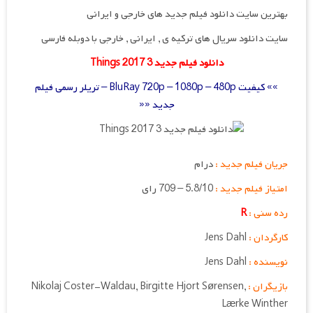
بهترین سایت دانلود فیلم جدید های خارجی و ایرانی
سایت دانلود سریال های ترکیه ی , ایرانی , خارجی با دوبله فارسی
دانلود فیلم جدید 3 Things 2017
»» کیفیت BluRay 720p – 1080p – 480p – تریلر رسمی فیلم
جدید ««
جریان فیلم جدید :
درام
امتیاز فیلم جدید :
5.8/10 – 709 رای
رده سنی :
R
کارگردان :
Jens Dahl
نویسنده :
Jens Dahl
بازیگران :
Nikolaj Coster-Waldau, Birgitte Hjort Sørensen,
Lærke Winther