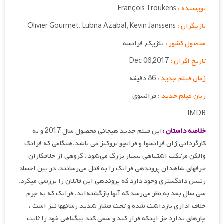
نویسنده :
François Troukens
بازیگران :
Olivier Gourmet, Lubna Azabal, Kevin Janssens
محصول کشور :
بلژیک, فرانسه
تاریخ اکران :
Dec 06,2017
زمان فیلم جدید :
86 دقیقه
زبان فیلم جدید :
فرانسوی
IMDB
خلاصه داستان :
این فیلم جدید هیجانی محصول سال 2017 و به
کارگردانی ژان فرانسوا و فرانچو تروکنز می باشد.هنگامی که فرانک
والکن مرتکب اشتباهی بسیار بزرگ می‌شود ، گروهی از خلافکاران
حرفه‎ای شاهدان پرونده‎ی فرانک را به قتل می‌رسانند. در بین اجساد
رئیس دادگستری وجود دارد که پرونده‎ی این قاتلان را بررسی می‎کرد.
سی سال بعد به نظر می‌رسد که آنها بازگشته‌اند. فرانک که به جرم
خلاف اداری بازداشت شده و تحت فشار شدید رسانه‎ها نیز است ،
چاره‎ای ندارد جز اینکه فرار کند و سعی کند بی‎گناهی خود را ثابت