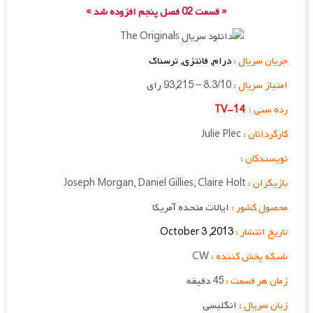
« قسمت 02 فصل پنجم افزوده شد »
جریان سریال :
درام, فانتزی, ترسناک
امتیاز سریال :
8.3/10 – 93,215 رای
رده سنی :
TV-14
کارگردانان :
Julie Plec
نویسندگان :
بازیگران :
Claire Holt
,
Daniel Gillies
,
Joseph Morgan
محصول کشور :
ایالات متحده آمریکا
تاریخ انتشار :
October 3 ,2013
شبکه پخش کننده :
CW
زمان هر قسمت :
45 دقیقه
زبان سریال :
انگلیسی