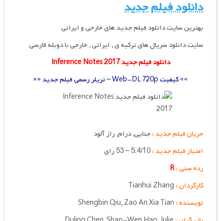
دانلود فیلم جدید
بهترین سایت دانلود فیلم جدید های خارجی و ایرانی
سایت دانلود سریال های ترکیه ی , ایرانی , خارجی با دوبله فارسی
دانلود فیلم جدید Inference Notes 2017
»» کیفیت Web-DL 720p – تریلر رسمی فیلم جدید ««
جریان فیلم جدید :
جنایی, درام, راز آلود
امتیاز فیلم جدید :
5.4/10 – 53 رای
رده سنی :
R
کارگردان :
Tianhui Zhang
نویسنده :
Zao An Xia Tian
,
Shengbin Qiu
بازیگران :
Duling Chen, Shao-Wen Hao, Julie