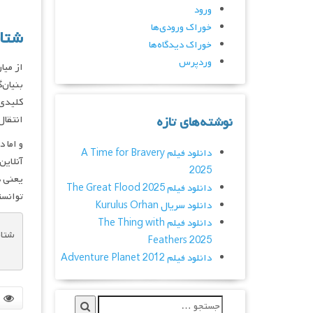
ورود
خوراک ورودی‌ها
شتاب
خوراک دیدگاه‌ها
وردپرس
از میا
بنیان‌
کلیدی 
نوشته‌های تازه
انتقال
و اما 
دانلود فیلم A Time for Bravery
آنلاین
2025
یعنی د
دانلود فیلم The Great Flood 2025
توانست
دانلود سریال Kurulus Orhan
دانلود فیلم The Thing with
شتاب
Feathers 2025
دانلود فیلم Adventure Planet 2012