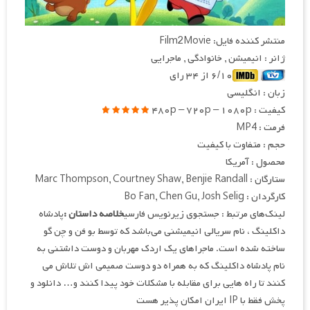
منتشر کننده فایل: Film2Movie
ژانر : انیمیشن , خانوادگی , ماجرایی
۶/۱۰ از ۳۴ رای
زبان : انگلیسی
کیفیت : ۴۸۰p – ۷۲۰p – ۱۰۸۰p
فرمت : MP4
حجم : متفاوت با کیفیت
محصول : آمریکا
ستارگان : Marc Thompson, Courtney Shaw, Benjie Randall
کارگردان : Bo Fan, Chen Gu, Josh Selig
لینک‌های مرتبط : جستجوی زیرنویس فارسی
خلاصه داستان :
پادشاه
داکلینگ ، نام سریالی انیمیشنی می‌باشد که توسط بو فن و چن گو
ساخته شده است. ماجراهای یک اردک مهربان و دوست داشتنی به
نام پادشاه داکلینگ که به همراه دو دوست صمیمی اش تلاش می
کنند تا راه هایی برای مقابله با مشکلات خود پیدا کنند و… دانلود و
پخش فقط با IP ایران امکان پذیر هست