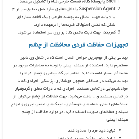
Shell
یا پوسته کلاه
:
قسمت خارجی کلاه را تشکیل می‌دهد.
Suspension Agent
یا عامل تعلیق سا
ز
:
عامل تعلیق‌ساز از ۴
یا ۶ پایه جهت اتصال به پوسته خارجی و یک قطعه ستاره‌ای
شکل که نقش استهلاک ضربه‌ها را برعهده دارد.
کمربند
:
جهت ثابت ماندن کلاه بر روی سر استفاده می‌شود.
تجهیزات حفاظت فردی محافظت از چشم
بینایی یکی از مهم‌ترین حواس انسان است که در شغل وی تاثیر
مستقیم دارد. استفاده از عینک ایمنی با توجه به مخاطرات موجود در
محیط کار بسیار اهمیت دارد. مخاطراتی که بینایی و چشم افراد را
تهدید می‌کند در مشاغلی همچون جوشکاری، پزشکی، افرادی که با
موادشیمیایی در تماس هستند، افرادی که با ذرات معلق و گردوغبار
در تماس هستند و… یافت می‌شود. جهت
حفاظت از چشم
می‌توان از
عینک‌های ایمنی، حفاظ‌های جوشکاری، عینک‌های ایمنی لیزری و انواع
شیلد و حفاظ‌های صورت استفاده کرد. در موارد حفاظت از چشم،
عینک ایمنی:
نباید دید فرد را محدود کند
نباید مانع عملکرد صحیح فرد باشد