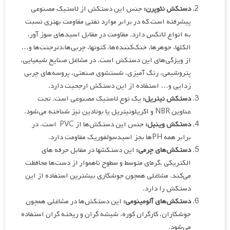
دستکش نئوپرن:
جنس این دستکش از لاستیک مصنوعی
پیشرفته است که در برابر موارد نفتی مقاومت بهتری نسبت
به انواع لاتکس دارد. مقاومت در مقابل اسیدهای سوز آور،
الکلها، جوهرها، خنک‌کننده‌ها، کتونها، چربی‌ها،دترجنت‌ها و…
از ویژگی‌های این دستکش است. در مشاغل صنایع شیمیایی،
پتروشیمی، رنگ آمیزی، شستشوی صنعتی، پروسه‌های چربی
زدایی و… استفاده از این دستکش ارجحیت دارد.
دستکش نیتریل:
یک نوع لاستیک مصنوعی است. تحت
عناوین NBR و اکریلونیتریل یا بوتادین نیز شناخته می‌شود.
دستکش وینیل:
جنس این دستکش‌ها از PVC است. در
برابر همه PH‌ها بجز اسیدسولفوریک مقاومت دارد.
دستکش‌های چرمی:
این دستکشها در مقابل جرقه های
الکتریکی ،گرمای متوسط و سطوح ناهموار از دست‌ها محافظت
می‌کند. مشاغلی همچون جوشکاری بیشترین استفاده از این
دستکش را دارد.
دستکش‌های آلومینومی:
این دستکش‌ها در مشاغلی همچون
جوشکاران، کارگران کوره، شیشه گران و ریخته گران استفاده
می‌شود.