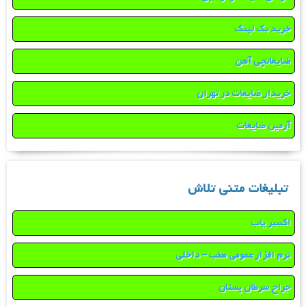
خرید بک لینک
ضایعاتچی آهن
خریدار ضایعات در تهران
آرمین ضایعات
تبلیغات متنی تلاش
اکسیر یاب
نرم افزار عمومی مطب – داخلی
جراح سرطان پستان