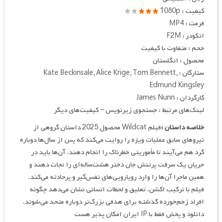
کیفیت : 1080p
فرمت : MP4
انکودر : F2M
حجم : متفاوت با کیفیت
محصول : انگلستان
ستارگان : Kate Beckinsale, Alice Krige, Tom Bennett,
Edmund Kingsley
کارگردان : James Nunn
لینک‌های مرتبط : جستجوی زیرنویس – کیفیت‌های دیگر
خلاصه داستان :
فیلم Wildcat محصول 2025 داستان گروهی از
نیروهای سابق عملیات ویژه را روایت می‌کند که پس از سال‌ها دوباره
گرد هم می‌آیند تا مأموریتی خطرناک را انجام دهند. آن‌ها باید در
جریان یک سرقت پرتنش جان دختر هشت‌ساله‌ای را نجات دهند و
همین ماجرا آن‌ها را وارد رویارویی‌های نفس‌گیر و پرحادثه می‌کند.
فیلم با ترکیب اکشن، تعلیق و لحظات انسانی نشان می‌دهد چگونه
افراد زخم‌خورده گذشته برای هدفی بزرگ‌تر دوباره متحد می‌شوند.
دانلود و پخش فقط با IP ایران امکان پذیر هست