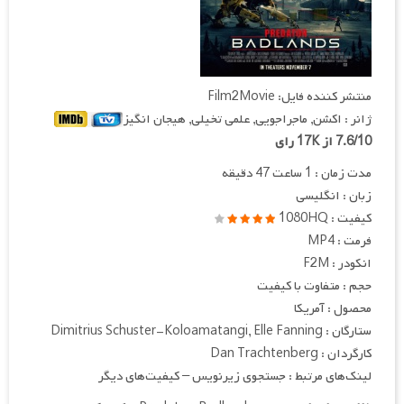
منتشر کننده فایل: Film2Movie
ژانر : اکشن, ماجراجویی, علمی تخیلی, هیجان انگیز
7.6/10 از 17K رای
مدت زمان : 1 ساعت 47 دقیقه
زبان : انگلیسی
کیفیت : 1080HQ
فرمت : MP4
انکودر : F2M
حجم : متفاوت با کیفیت
محصول : آمریکا
ستارگان : Dimitrius Schuster-Koloamatangi, Elle Fanning
کارگردان : Dan Trachtenberg
لینک‌های مرتبط : جستجوی زیرنویس – کیفیت‌های دیگر