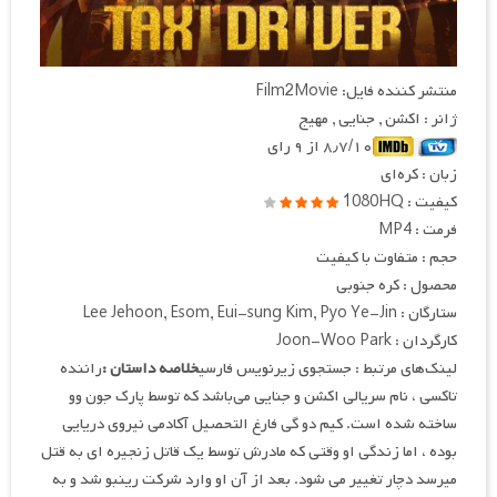
منتشر کننده فایل: Film2Movie
ژانر : اکشن , جنایی , مهیج
۸٫۷/۱۰ از ۹ رای
زبان : کره‌ای
کیفیت : 1080HQ
فرمت : MP4
حجم : متفاوت با کیفیت
محصول : کره جنوبی
ستارگان : Lee Jehoon, Esom, Eui-sung Kim, Pyo Ye-Jin
کارگردان : Joon-Woo Park
لینک‌های مرتبط : جستجوی زیرنویس فارسی
خلاصه داستان :
راننده
تاکسی ، نام سریالی اکشن و جنایی می‌باشد که توسط پارک جون وو
ساخته شده است. کیم دو گی فارغ التحصیل آکادمی نیروی دریایی
بوده ، اما زندگی او وقتی که مادرش توسط یک قاتل زنجیره ای به قتل
میرسد دچار تغییر می شود. بعد از آن او وارد شرکت رینبو شد و به