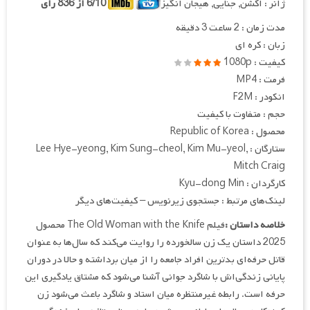
ژانر : اکشن, جنایی, هیجان انگیز
6/10 از 836 رای
مدت زمان : 2 ساعت 3 دقیقه
زبان : کره ای
کیفیت : 1080p
فرمت : MP4
انکودر : F2M
حجم : متفاوت با کیفیت
محصول : Republic of Korea
ستارگان : Lee Hye-yeong, Kim Sung-cheol, Kim Mu-yeol,
Mitch Craig
کارگردان : Kyu-dong Min
لینک‌های مرتبط : جستجوی زیرنویس – کیفیت‌های دیگر
خلاصه داستان :
فیلم The Old Woman with the Knife محصول
2025 داستان یک زن سالخورده را روایت می‌کند که سال‌ها به عنوان
قاتل حرفه‌ای بدترین افراد جامعه را از میان برداشته و حالا در دوران
پایانی زندگی‌اش با شاگرد جوانی آشنا می‌شود که مشتاق یادگیری این
حرفه است. رابطه غیرمنتظره میان استاد و شاگرد باعث می‌شود زن