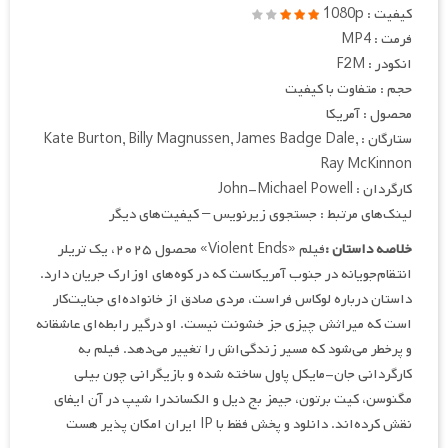
کیفیت : 1080p
فرمت : MP4
انکودر : F2M
حجم : متفاوت با کیفیت
محصول : آمریکا
ستارگان : Kate Burton, Billy Magnussen, James Badge Dale,
Ray McKinnon
کارگردان : John-Michael Powell
لینک‌های مرتبط : جستجوی زیرنویس – کیفیت‌های دیگر
خلاصه داستان :
فیلم «Violent Ends» محصول ۲۰۲۵، یک تریلر
انتقام‌جویانه در جنوب آمریکاست که در کوه‌های اوزارک جریان دارد.
داستان درباره لوکاس فراست، مردی صادق از خانواده‌ای جنایت‌کار
است که میراثش چیزی جز خشونت نیست. او درگیر رابطه‌ای عاشقانه
و پرخطر می‌شود که مسیر زندگی‌اش را تغییر می‌دهد. فیلم به
کارگردانی جان-مایکل پاول ساخته شده و بازیگرانی چون بیلی
مگنوسن، کیت برتون، جیمز بج دیل و الکساندرا شیپ در آن ایفای
نقش کرده‌اند. دانلود و پخش فقط با IP ایران امکان پذیر هست