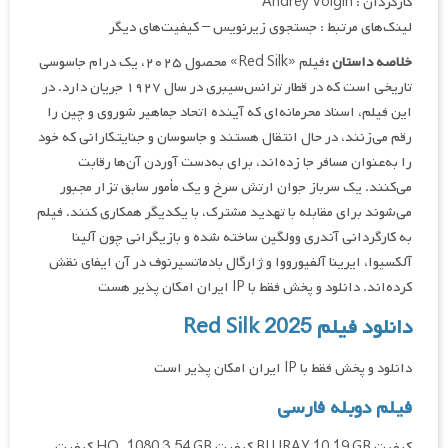
کارگردان : Andrey Volgin
لینک‌های مرتبط : جستجوی زیرنویس – کیفیت‌های دیگر
خلاصه داستان :
فیلم «Red Silk» محصول ۲۰۲۵، یک درام جاسوسی
تاریخی است که در قطار ترانس‌سیبری در سال ۱۹۲۷ جریان دارد. در
این فیلم، اسناد محرمانه‌ای که آینده اتحاد جماهیر شوروی و چین را
رقم می‌زنند، در حال انتقال هستند و جاسوسان و جنایتکارانی که خود
را به‌عنوان مسافر جا زده‌اند، برای به‌دست آوردن آن‌ها رقابت
می‌کنند. یک سرباز جوان ارتش سرخ و یک مأمور سابق تزار مجبور
می‌شوند برای مقابله با تهدید مشترک، با یکدیگر همکاری کنند. فیلم
به کارگردانی آندری وولگین ساخته شده و بازیگرانی چون آلینا
آلکسیوا، ایرینا آلفیورووا و ژارگال بادماتسیرنوف در آن ایفای نقش
کرده‌اند. دانلود و پخش فقط با IP ایران امکان پذیر هست
دانلود فیلم Red Silk 2025
دانلود و پخش فقط با IP ایران امکان پذیر است
فیلم دوبله فارسی
کیفیت BLURAY 10.19 GB کیفیت HQ_1080 3.54 GB کیفیت