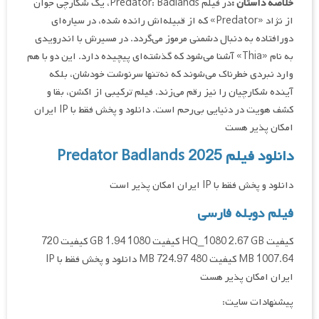
خلاصه داستان :
در فیلم Predator: Badlands، یک شکارچی جوان
از نژاد «Predator» که از قبیله‌اش رانده شده، در سیاره‌ای
دورافتاده به دنبال دشمنی مرموز می‌گردد. در مسیرش با اندرویدی
به نام «Thia» آشنا می‌شود که گذشته‌ای پیچیده دارد. این دو با هم
وارد نبردی خطرناک می‌شوند که نه‌تنها سرنوشت خودشان، بلکه
آینده شکارچیان را نیز رقم می‌زند. فیلم ترکیبی از اکشن، بقا و
کشف هویت در دنیایی بی‌رحم است. دانلود و پخش فقط با IP ایران
امکان پذیر هست
دانلود فیلم Predator Badlands 2025
دانلود و پخش فقط با IP ایران امکان پذیر است
فیلم دوبله فارسی
کیفیت HQ_1080 2.67 GB کیفیت 1080 1.94 GB کیفیت 720
1007.64 MB کیفیت 480 724.97 MB دانلود و پخش فقط با IP
ایران امکان پذیر هست
پیشنهادات سایت: