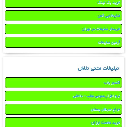
خرید بک لینک
ضایعاتچی آهن
خریدار ضایعات در تهران
آرمین ضایعات
تبلیغات متنی تلاش
اکسیر یاب
نرم افزار عمومی مطب – داخلی
جراح سرطان پستان
خرید هاست ارزان