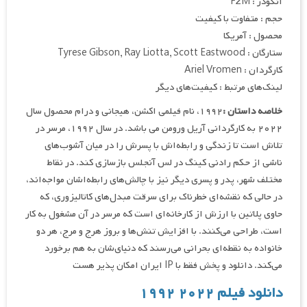
انکودر : F2M
حجم : متفاوت با کیفیت
محصول : آمریکا
ستارگان : Tyrese Gibson, Ray Liotta, Scott Eastwood
کارگردان : Ariel Vromen
لینک‌های مرتبط : کیفیت‌های دیگر
خلاصه داستان :
۱۹۹۲، نام فیلمی اکشن، هیجانی و درام محصول سال
۲۰۲۲ به کارگردانی آریل ورومن می باشد. در سال ۱۹۹۲، مرسر در
تلاش است تا زندگی و رابطه‌اش با پسرش را در میان آشوب‌های
ناشی از حکم رادنی کینگ در لس آنجلس بازسازی کند. در نقاط
مختلف شهر، پدر و پسری دیگر نیز با چالش‌های رابطه‌اشان مواجه‌اند،
در حالی که نقشه‌ای خطرناک برای سرقت مبدل‌های کاتالیزوری، که
حاوی پلاتین با ارزش از کارخانه‌ای است که مرسر در آن مشغول به کار
است، طراحی می‌کنند. با افزایش تنش‌ها و بروز هرج و مرج، هر دو
خانواده به نقطه‌ای بحرانی می‌رسند که دنیای‌شان به هم برخورد
می‌کند. دانلود و پخش فقط با IP ایران امکان پذیر هست
دانلود فیلم ۲۰۲۲ ۱۹۹۲