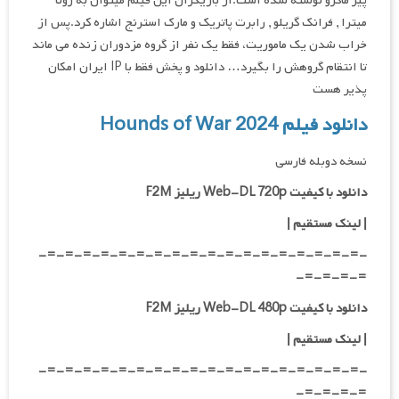
پیر ماگرو نوشته شده است.از بازیگران این فیلم میتوان به رونا
میترا , فرانک گریلو , رابرت پاتریک و مارک استرنج اشاره کرد.پس از
خراب شدن یک ماموریت، فقط یک نفر از گروه مزدوران زنده می ماند
تا انتقام گروهش را بگیرد… دانلود و پخش فقط با IP ایران امکان
پذیر هست
دانلود فیلم Hounds of War 2024
نسخه دوبله فارسی
دانلود با کیفیت Web-DL 720p ریلیز F2M
|
لینک مستقیم
|
-=-=-=-=-=-=-=-=-=-=-=-=-=-=-=-=-=-=-
=-=-=-=-
دانلود با کیفیت Web-DL 480p ریلیز F2M
|
لینک مستقیم
|
-=-=-=-=-=-=-=-=-=-=-=-=-=-=-=-=-=-=-
=-=-=-=-