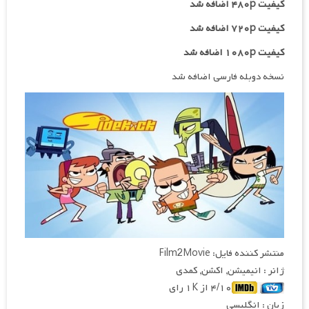
کیفیت ۴۸۰p اضافه شد
کیفیت ۷۲۰p
اضافه شد
کیفیت ۱۰۸۰p اضافه شد
نسخه دوبله فارسی اضافه شد
منتشر کننده فایل: Film2Movie
ژانر : انیمیشن, اکشن, کمدی
۴/۱۰ از ۱K رای
زبان : انگلیسی