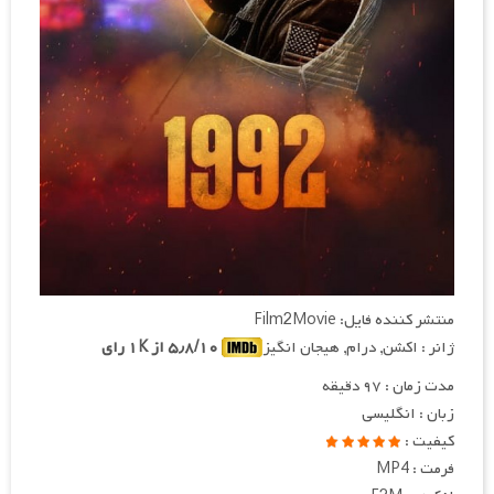
منتشر کننده فایل: Film2Movie
ژانر : اکشن, درام, هیجان انگیز
۵٫۸/۱۰ از ۱K رای
مدت زمان : ۹۷ دقیقه
زبان : انگلیسی
کیفیت :
فرمت : MP4