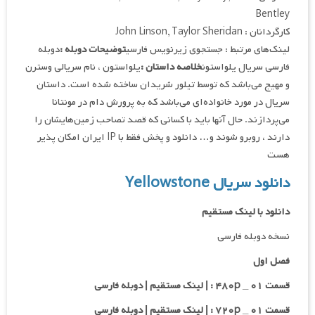
Bentley
کارگردانان : John Linson, Taylor Sheridan
لینک‌های مرتبط : جستجوی زیرنویس فارسی
توضیحات دوبله :
دوبله
فارسی سریال یلواستون
خلاصه داستان :
یلواستون ، نام سریالی وسترن
و مهیج می‌باشد که توسط تیلور شریدان ساخته شده است. داستان
سریال در مورد خانواده‌ای می‌باشد که به پرورش دام در مونتانا
می‌پردازند. حال آنها باید با کسانی که قصد تصاحب زمین‌هایشان را
دارند ، روبرو شوند و… دانلود و پخش فقط با IP ایران امکان پذیر
هست
دانلود سریال Yellowstone
دانلود با لینک مستقیم
نسخه دوبله فارسی
فصل اول
قسمت ۰۱ _ ۴۸۰p : | لینک مستقیم | دوبله فارسی
قسمت ۰۱ _ ۷۲۰p : | لینک مستقیم | دوبله فارسی