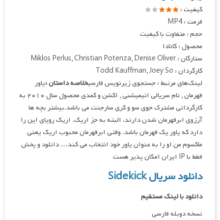
کیفیت :
فرمت : MP4
حجم : متفاوت با کیفیت
محصول : کانادا
ستارگان : Miklos Perlus, Christian Potenza, Denise Oliver
کارگردان : Todd Kauffman, Joey So
لینک‌های مرتبط : جستجوی زیرنویس فارسی
خلاصه داستان :
یاور
قهرمان , نام سریالی انیمیشنی , اکشن و کمدی محصول سال ۲۰۱۰ به
کارگردانی مشترک جوی سو و کری سارجنت می باشد.بیشتر بچه ها
آرزوی ابرقهرمان شدن دارند، البته به جز اریک. اریک رویای این را
دارد که یاور یک قهرمان باشد. وقتی ابرقهرمان محبوب اریک یعنی
ماکسوم من او را به عنوان یاور خود انتخاب می کند… دانلود و پخش
فقط با IP ایران امکان پذیر هست
دانلود سریال Sidekick
دانلود با لینک مستقیم
نسخه دوبله فارسی