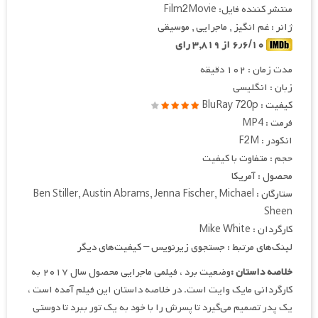
منتشر کننده فایل: Film2Movie
ژانر : غم انگیز , ماجرایی , موسیقی
۶٫۶/۱۰ از ۳,۸۱۹ رای
مدت زمان : ۱۰۲ دقیقه
زبان : انگلیسی
کیفیت : BluRay 720p
فرمت : MP4
انکودر : F2M
حجم : متفاوت با کیفیت
محصول : آمریکا
ستارگان : Ben Stiller, Austin Abrams, Jenna Fischer, Michael
Sheen
کارگردان : Mike White
لینک‌های مرتبط : جستجوی زیرنویس – کیفیت‌های دیگر
خلاصه داستان :
وضعیت برد ، فیلمی ماجرایی محصول سال ۲۰۱۷ به
کارگردانی مایک وایت است. در خلاصه داستان این فیلم آمده است ،
یک پدر تصمیم می‌گیرد تا پسرش را با خود به یک تور ببرد تا دوستی