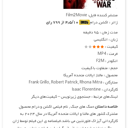
منتشر کننده فایل: Film2Movie
ژانر : اکشن, درام
۴٫۵/۱۰ از ۷۹۹ رای
مدت زمان : ۹۵ دقیقه
زبان : انگلیسی
کیفیت :
فرمت : MP4
انکودر : F2M
حجم : متفاوت با کیفیت
محصول : مالتا, ایالات متحده آمریکا
ستارگان : Frank Grillo, Robert Patrick, Rhona Mitra
کارگردان : Isaac Florentine
لینک‌های مرتبط : جستجوی زیرنویس – کیفیت‌های دیگر
خلاصه داستان :
سگ های جنگ , نام فیلمی اکشن و درام محصول
مشترک کشور های مالتا و ایالات متحده آمریکا در سال ۲۰۲۴ به
کارگردانی آیزاک فلورنتین می باشد.فیلمنامه ی این فیلم توسط ژان