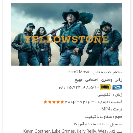
منتشر کننده فایل: Film2Movie
ژانر : وسترن , اجتماعی , مهیج
۸٫۵/۱۰ از ۲۵,۷۲۴ رای
زبان : انگلیسی
کیفیت : ۴۸۰p – ۷۲۰p – ۱۰۸۰p
فرمت : MP4
حجم : متفاوت با کیفیت
محصول : ایالات متحده آمریکا
ستارگان : Kevin Costner, Luke Grimes, Kelly Reilly, Wes