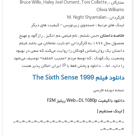
ستارگان : Bruce Willis, Haley Joel Osment, Toni Collette,
Olivia Williams
کارگردان : M. Night Shyamalan
لینک های مرتبط : جستجوی زیرنویس – کیفیت های دیگر
خلاصه داستان :
حس ششم , نام فیلمی غم انگیز , رازآلود و مهیج
محصول سال ۱۹۹۹ به کارگردانی ام نایت شامالان می باشد.فیلم
داستان یک روان‌شناس کودکان را روایت می‌کند که سعی در بهبود
وضعیت یک کودک ، که توسط مردم «عجیب الخلقه» توصیف می‌شود
را دارد. اما… دانلود و پخش فقط با IP ایران امکان پذیر هست
دانلود فیلم The Sixth Sense 1999
نسخه دوبله فارسی
دانلود با کیفیت Web-DL 1080p ریلیز F2M
|
لینک مستقیم
|
-=-=-=-=-=-=-=-=-=-=-=-=-=-=-=-=-=-=-
=-=-=-=-