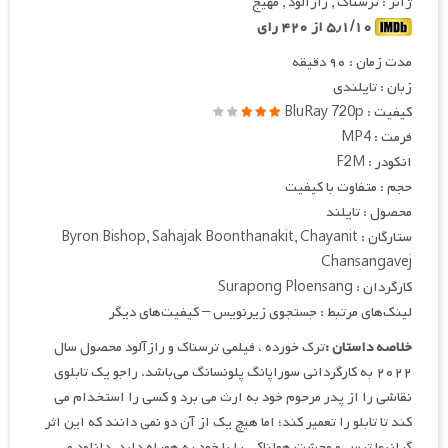
ژانر : ترسناک , رازآلود , مهیج
۵٫۱/۱۰ از ۴۲۰ رای
مدت زمان : ۹۰ دقیقه
زبان : تایلندی
کیفیت : BluRay 720p
فرمت : MP4
انکودر : F2M
حجم : متفاوت با کیفیت
محصول : تایلند
ستارگان : Byron Bishop, Sahajak Boonthanakit, Chayanit
Chansangavej
کارگردان : Surapong Ploensang
لینک‌های مرتبط : جستجوی زیرنویس – کیفیت‌های دیگر
خلاصه داستان :
ترک خورده ، فیلمی ترسناک و رازآلود محصول سال
۲۰۲۲ به کارگردانی سوراپانگ پلونسانگ می‌باشد. راجو یک تابلوی
نقاشی را از پدر مرحوم خود به ارث می برد و کسی را استخدام می
کند تا تابلو را تعمیر کند؛ اما هیچ یک از آن دو نمی دانند که این اثر
گرانبها ترس و وحشت هولناکی را با خود به همراه دارد. دانلود و