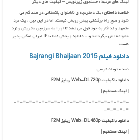
لینک های مرتبط : جستجوی زیرنویس – کیفیت های دیگر
خلاصه داستان :
یک دختربچه ی ناشنوای پاکستانی در هند گم می
شود و هیچ راه برگشتی پیشِ رویش نیست. اما در این بین ، یک مرد
متعهد و فداکار به خود قول می دهد تا او را به سرزمین مادریش و نزد
خانواده اش برگرداند و… دانلود و پخش فقط با IP ایران امکان پذیر
هست
دانلود فیلم Bajrangi Bhaijaan 2015
نسخه دوبله فارسی
دانلود با کیفیت Web-DL 720p ریلیز F2M
|
لینک مستقیم
|
-=-=-=-=-=-=-=-=-=-=-=-=-=-=-=-=-=-=-
=-=-=-=-
دانلود با کیفیت Web-DL 480p ریلیز F2M
|
لینک مستقیم
|