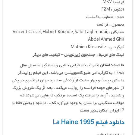
فرمت : MKV
انکودر : F2M
حجم : متفاوت با کیفیت
محصول : فرانسه
ستارگان : Vincent Cassel, Hubert Kounde, Saïd Taghmaoui,
Abdel Ahmed Ghili
کارگردان : Mathieu Kassovitz
لینک‌های مرتبط : جستجوی زیرنویس – کیفیت‌های دیگر
خلاصه داستان :
نفرت ، نام فیلمی جنایی و غم‌انگیز محصول سال
۱۹۹۵ به کارگردانی متیو کاسوویتس می‌باشد. این فیلم روایت‌گر
داستان بیست و چهار ساعت از زندگی سه مرد جوان فرانسوی در یکی
از شهرهای حومه فرانسه را روایت می‌کند ، بعد از یک شروش بزرگ
و شدید ، آن‌ها با سرقت یک اسلحه مرتکب کارهایی می‌شوند که
عواقب سنگینی برایشان به وجود می‌آورد که… دانلود و پخش فقط با
IP ایران امکان پذیر هست
دانلود فیلم La Haine 1995
نسخه دوبله فارسی