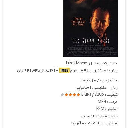
منتشر کننده فایل: Film2Movie
ژانر : غم انگیز , رازآلود , مهیج
۸٫۲/۱۰ از ۶۲۱,۳۳۸ رای
مدت زمان : ۱۰۷ دقیقه
زبان : انگلیسی , اسپانیایی
کیفیت : BluRay 720p
فرمت : MP4
انکودر : F2M
حجم : متفاوت با کیفیت
محصول : ایالات متحده آمریکا