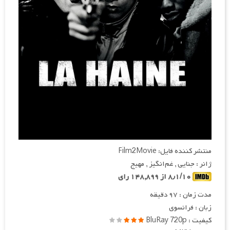
منتشر کننده فایل: Film2Movie
ژانر : جنایی , غم‌انگیز , مهیج
۸٫۱/۱۰ از ۱۴۸,۸۹۹ رای
مدت زمان : ۹۷ دقیقه
زبان : فرانسوی
کیفیت : BluRay 720p