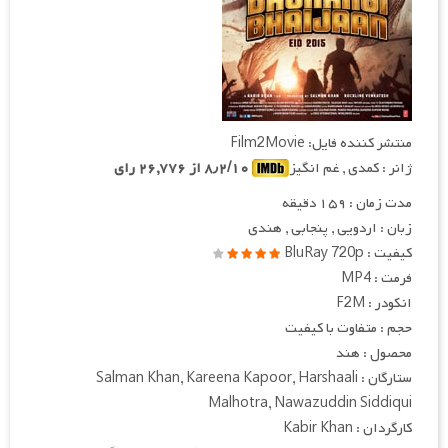
منتشر کننده فایل: Film2Movie
ژانر : کمدی , غم انگیز
۸٫۲/۱۰ از ۲۶,۷۷۶ رای
مدت زمان : ۱۵۹ دقیقه
زبان : اردویی , پنجابی , هندی
کیفیت : BluRay 720p
فرمت : MP4
انکودر : F2M
حجم : متفاوت با کیفیت
محصول : هند
ستارگان : Salman Khan, Kareena Kapoor, Harshaali
Malhotra, Nawazuddin Siddiqui
کارگردان : Kabir Khan