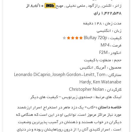
ژانر : اکشن , رازآلود , علمی تخیلی , مهیج
۸٫۸/۱۰ از
۱,۴۲۲,۵۴۸ رای
مدت زمان : ۱۴۸ دقیقه
زبان : انگلیسی
کیفیت : BluRay 720p
فرمت : MP4
انکودر : F2M
حجم : متفاوت با کیفیت
محصول : آمریکا , انگلیس
ستارگان : Leonardo DiCaprio, Joseph Gordon-Levitt, Tom
Hardy, Ken Watanabe
کارگردان : Christopher Nolan
لینک های مرتبط : جستجوی زیرنویس – کیفیت های دیگر
خلاصه داستان :
«کاب» یک دزد ماهر در استخراج اسرار ارزشمند
مورد نیاز مراکز مرموز است. توانایی او در این است که هنگامی که
دیگران در خواب هستند و ذهنشان در آسیب پذیرترین وضعیت
است ، اسرار کلیدی آنان را از درون رویاهایشان ربوده و در دنیای