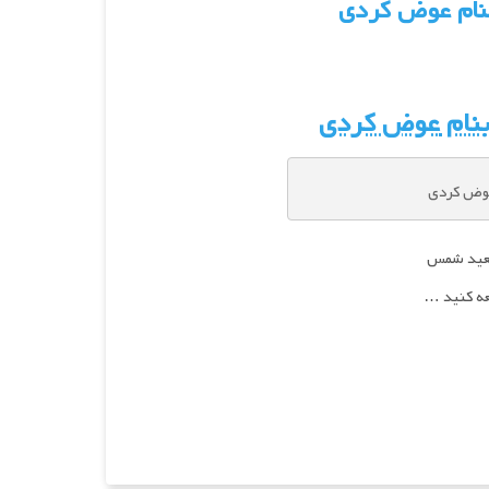
نام عوض کردی
نام
عوض کردی
عوض کردی
 سعید شمس
عه کنید …