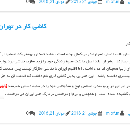
ی
miofun
جولای 21, 2018
جولای 21, 2018
0
کاشی کار در تهران
ار
بای طلب انسان همواره در پی کمال بوده است . شاید فقدان بهشتی که انسانها از آ
بسازند . بشر از ابتدا میل داشت محیط زندگی خود را زیبا سازد، نقاشی بر دیواره
 زیبا همچنان ادامه داشت . اما اقلیم ایران با نقاشی سازگار نیست پس صنعت گر
یشتری داشته باشد . این هنر بی بدیل کاشی کاری نام داشت که قدمت آن به هزار
ر ایرانی در پرتو تمدن اسلامی اوج و شکوفایی خود را در سایه دستان هنرمند
کاشی
ا کشیده شده است، و همچنان پا برجا و درخشان بر تارک هنر ایران می درخشد .
ی
miofun
جولای 21, 2018
جولای 21, 2018
0