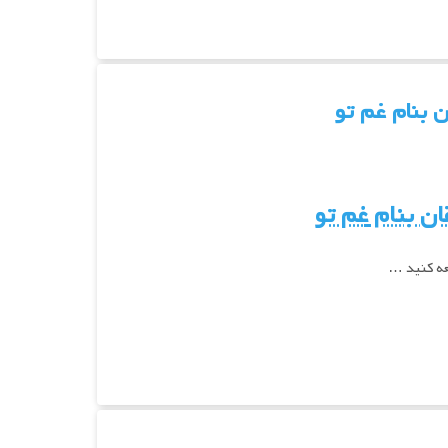
 بنام غم تو
ان
بنام
غم تو
عه کنید …