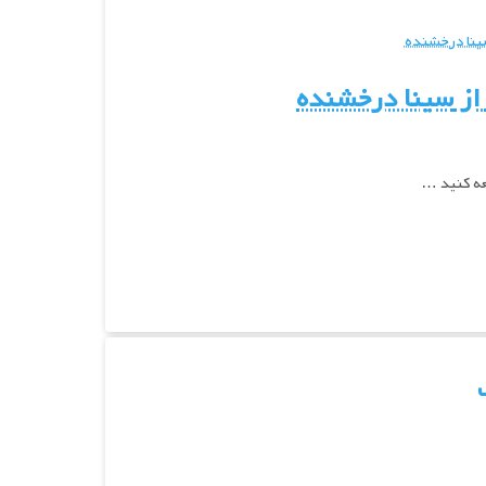
ز
سینا درخشنده
عه کنید …