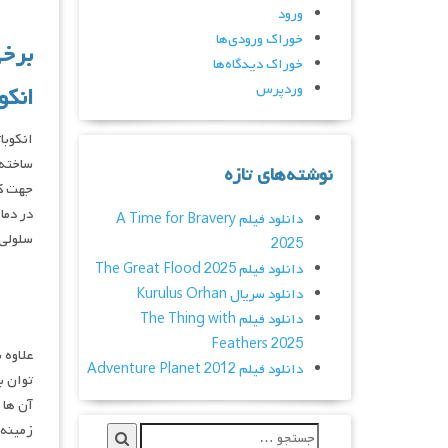
ورود
خوراک ورودی‌ها
برخی
خوراک دیدگاه‌ها
وردپرس
انکو
انکوبا
ساخته 
نوشته‌های تازه
جهت کش
دانلود فیلم A Time for Bravery
سلولی ذکر شده، ن
2025
دانلود فیلم The Great Flood 2025
دانلود سریال Kurulus Orhan
دانلود فیلم The Thing with
Feathers 2025
علاوه 
دانلود فیلم Adventure Planet 2012
توان ب
آن ها 
زمینه 