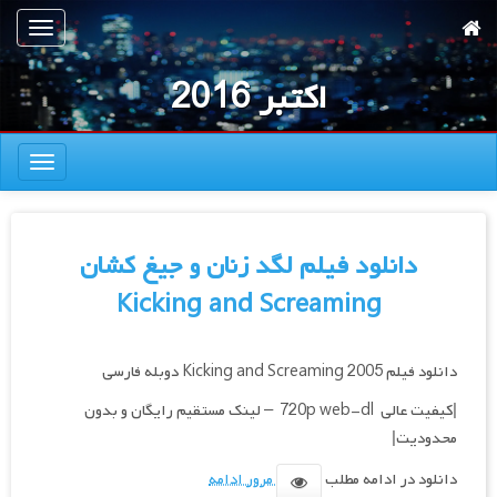
رش
تعویض
ه
ناوبری
حتوای
اکتبر 2016
صلی
تعویض
ناوبری
دانلود فیلم لگد زنان و جیغ کشان
Kicking and Screaming
دانلود فیلم Kicking and Screaming 2005 دوبله فارسی
|کیفیت عالی 720p web-dl – لینک مستقیم رایگان و بدون
محدودیت|
دانلود در ادامه مطلب
مرور ادامه