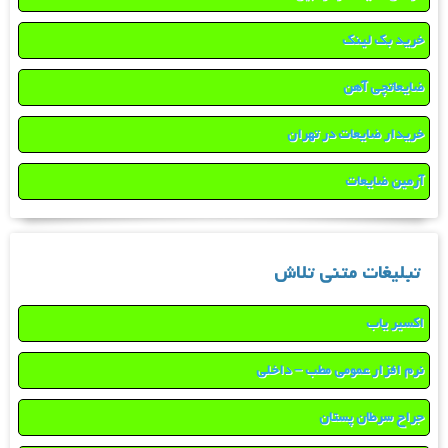
خرید بک لینک
ضایعاتچی آهن
خریدار ضایعات در تهران
آرمین ضایعات
تبلیغات متنی تلاش
اکسیر یاب
نرم افزار عمومی مطب – داخلی
جراح سرطان پستان