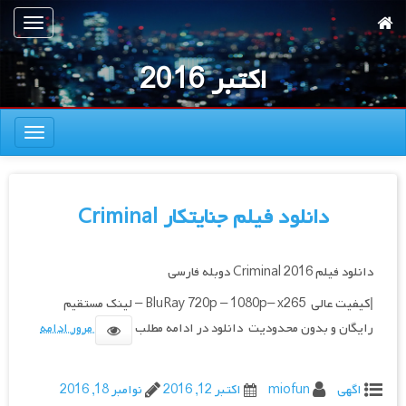
رش
تعویض
ه
ناوبری
حتوای
اکتبر 2016
صلی
تعویض
ناوبری
دانلود فیلم جنایتکار Criminal
دانلود فیلم Criminal 2016 دوبله فارسی
|کیفیت عالی BluRay 720p – 1080p– x265 – لینک مستقیم
رایگان و بدون محدودیت دانلود در ادامه مطلب
مرور ادامه
اگهی
miofun
اکتبر 12, 2016
نوامبر 18, 2016