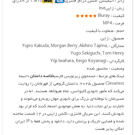
ژانر : انیمیشن, اکشن, درام, فانتزی
7.9/10 از 2K رای
زبان : ژاپنese
کیفیت : Bluray
فرمت : MP4
حجم : متفاوت با کیفیت
محصول : ژاپن
ستارگان : Yujiro Kakuda, Morgan Berry, Akihiro Tajima,
Yugo Sekiguchi, Tom Henry
کارگردان : Yûji Iwahara, Keigo Koyanagi
وضعیت : سانسور شده
لینک‌های مرتبط : جستجوی زیرنویس فارسی
خلاصه داستان :
انیمه
Clevatess محصول ۲۰۲۵، داستان گروهی از قهرمانان را روایت
می‌کند که مأمور نابودی کلیواتس، شاه هیولاها، هستند. اما در
مسیرشان با توطئه‌ای بزرگ برای نابودی جهان روبه‌رو می‌شوند و
ناچارند برای نجات دنیا، به همان موجودی اعتماد کنند که قرار بود
نابودش کنند. این سریال فانتزی-اکشن ژاپنی در ۱۲ قسمت ساخته
شده و فضایی تاریک و پرتنش دارد. دانلود و پخش فقط با IP ایران
امکان پذیر هست