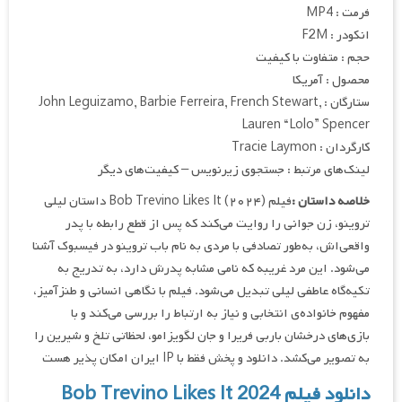
فرمت : MP4
انکودر : F2M
حجم : متفاوت با کیفیت
محصول : آمریکا
ستارگان : John Leguizamo, Barbie Ferreira, French Stewart,
Lauren “Lolo” Spencer
کارگردان : Tracie Laymon
لینک‌های مرتبط : جستجوی زیرنویس – کیفیت‌های دیگر
خلاصه داستان :
فیلم Bob Trevino Likes It (۲۰۲۴) داستان لیلی
تروینو، زن جوانی را روایت می‌کند که پس از قطع رابطه با پدر
واقعی‌اش، به‌طور تصادفی با مردی به نام باب تروینو در فیسبوک آشنا
می‌شود. این مرد غریبه که نامی مشابه پدرش دارد، به تدریج به
تکیه‌گاه عاطفی لیلی تبدیل می‌شود. فیلم با نگاهی انسانی و طنزآمیز،
مفهوم خانواده‌ی انتخابی و نیاز به ارتباط را بررسی می‌کند و با
بازی‌های درخشان باربی فریرا و جان لگویزامو، لحظاتی تلخ و شیرین را
به تصویر می‌کشد. دانلود و پخش فقط با IP ایران امکان پذیر هست
دانلود فیلم Bob Trevino Likes It 2024