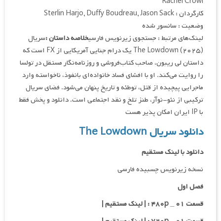
Rachel Crowl
کارگردان : Sterlin Harjo, Duffy Boudreau, Jason Sack
وضعیت : سانسور شده
لینک‌های مرتبط : جستجوی زیرنویس فارسی
خلاصه داستان :
سریال
The Lowdown (۲۰۲۵) یک درام جنایی آمریکایی از FX است که
داستان لی ریبون، صاحب کتاب‌فروشی و روزنامه‌نگار مستقل در تولسا
را روایت می‌کند. او با افشای فساد خانواده‌ای بانفوذ، ناخواسته وارد
ماجرایی پیچیده از قتل، توطئه و تاریخ پنهان می‌شود. فضای سریال
ترکیبی از نئو-نوآر، طنز تلخ و نقد اجتماعی است. دانلود و پخش فقط
با IP ایران امکان پذیر هست
دانلود سریال The Lowdown
دانلود با لینک مستقیم
نسخه زیرنویس چسبیده فارسی
فصل اول
قسمت ۰۱ _ ۴۸۰p : | لینک مستقیم |