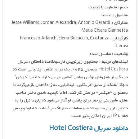
حجم : متفاوت با کیفیت
محصول : ایتالیا
ستارگان : Jesse Williams, Jordan Alexandra, Antonio Gerardi,
Maria Chiara Giannetta
کارگردان : Francesco Arlanch, Elena Bucaccio, Costanza
Cerasi
وضعیت : سانسور شده
لینک‌های مرتبط : جستجوی زیرنویس فارسی
خلاصه داستان :
سریال
Hotel Costiera محصول ۲۰۲۵، یک درام اکشن ایتالیایی است که
در یکی از هتل‌های لوکس ساحل آمالفی جریان دارد. دانیل “دی‌دی”
دلوکا، تفنگدار سابق آمریکایی-ایتالیایی، به زادگاهش بازمی‌گردد تا
به‌عنوان «فیکسر» در هتل کار کند. اما با ناپدید شدن دختر صاحب
هتل، مأموریتی پرخطر برای یافتن او آغاز می‌شود که پای دانیل را به
دنیایی از رازها، توطئه‌ها و معاملات خطرناک می‌کشاند. دانلود و پخش
فقط با IP ایران امکان پذیر هست
دانلود سریال Hotel Costiera