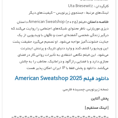
کارگردان : Uta Briesewitz
لینک‌های مرتبط : جستجوی زیرنویس – کیفیت‌های دیگر
خلاصه داستان :
فیلم American Sweatshop (۲۰۲۵) داستان
دیزی موریارتی، ناظر محتوای شبکه‌های اجتماعی را روایت می‌کند که
درگیر زندگی شخصی آشفته‌ای است و ناگهان با ویدیویی از یک
جنایت خشونت‌آمیز مواجه می‌شود. او تصمیم می‌گیرد حقیقت پشت
این ویدیو را کشف کند و وارد دنیای تاریک و پرتنش اینترنت
می‌شود. این فیلم نگاهی انتقادی به تأثیرات روانی کار در فضای
مجازی دارد و با فضایی رازآلود و دراماتیک، مخاطب را به چالش
می‌کشد. دانلود و پخش فقط با IP ایران امکان پذیر هست
دانلود فیلم American Sweatshop 2025
نسخه زیرنویس چسبیده فارسی
پخش آنلاین
| لینک مستقیم |
-=-=-=-=-=-=-=-=-=-=-=-=-=-=-=-=-=-=-