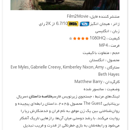
منتشر کننده فایل: Film2Movie
ژانر : هیجان انگیز
6.7/10 از 2K رای
زبان : انگلیسی
کیفیت : 1080HQ
فرمت : MP4
حجم : متفاوت با کیفیت
محصول : انگلستان
ستارگان : Eve Myles, Gabrielle Creevy, Kimberley Nixon, Amy
Beth Hayes
کارگردان : Matthew Barry
وضعیت : سانسور شده
لینک‌های مرتبط : جستجوی زیرنویس فارسی
خلاصه داستان :
سریال
بریتانیایی The Guest محصول ۲۰۲۵، داستان رابطه‌ای پیچیده و
روان‌شناختی بین یک زن موفق به نام فران و خدمتکارش ریا را
روایت می‌کند. با رشد دوستی میان آن‌ها، رازهایی تاریک آشکار
می‌شود و رابطه‌شان به بازی خطرناکی از قدرت و فریب تبدیل