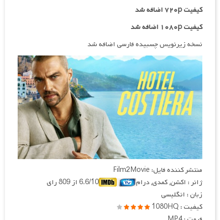
کیفیت ۷۲۰p
اضافه شد
کیفیت ۱۰۸۰p اضافه شد
نسخه زیرنویس چسبیده فارسی اضافه شد
منتشر کننده فایل: Film2Movie
ژانر : اکشن, کمدی, درام
6.6/10 از 809 رای
زبان : انگلیسی
کیفیت : 1080HQ
فرمت : MP4