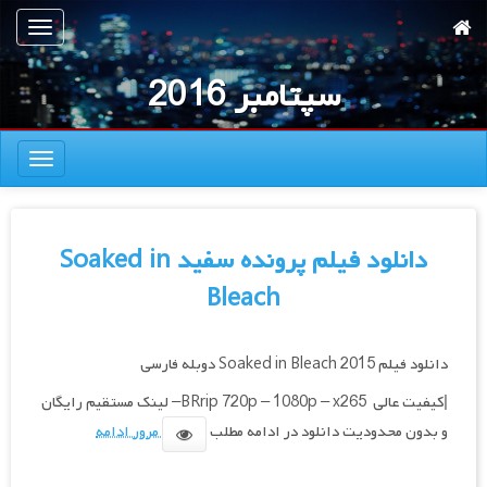
رش
تعویض
ه
ناوبری
حتوای
سپتامبر 2016
صلی
تعویض
ناوبری
دانلود فیلم پرونده سفید Soaked in
Bleach
دانلود فیلم Soaked in Bleach 2015 دوبله فارسی
|کیفیت عالی BRrip 720p – 1080p – x265– لینک مستقیم رایگان
و بدون محدودیت دانلود در ادامه مطلب
مرور ادامه