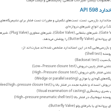
محصولات بیشتر: شیرآلات صنعتی، پالایشگاهی و لیست قیمت
رد API 598
تاندارد بازرسی، تست، تست‌های تکمیلی و مقررات تست فشار برای نشیمن‌گاه‌های ان
) برای انواع شیرهای دروازه‌ای
 (Butterfly Valve) را پوشش می‌دهد.
بازرسی‌هایی که در این استاندارد مشخص شده‌اند عبارت‌اند از:
(Shell test)
 (Backseat test)
شار پایین درپوش (Low-Pressure closure test)
ار بالای درپوش (High-Pressure closure test)
ای گوه‌ای یا موازی (Wedge or parallel seating)
سداد و تخلیه مجدد در فشار بالا یا (Double block and bleed high-pressure closure test)
خته‌گری (Visual examination of casting)
وماتیک در فشار بالا (High-pressure pneumatic shell test)
انه‌ای یا باترفلای ولو (Butterfly Valve):