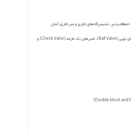
عطاف‌پذیر، نشیمن‌گاه‌های فلزی و غیر فلزی (مثل
(Gate Valve)، شیرهای بشقابی (Globe Valve)، شیرهای سماوری (Plug Valve)، شیرهای توپی (Ball Valve)، شیرهای یک طرفه (Check Valve) و