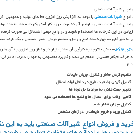
انواع شیرآلات صنعتی
انواع
شیرآلات صنعتی
با توجه به افزایش روز افزون خط های تولید و همچنین اف
نواع شیرآلات صنعتی علاوه بر آن که موجب روی کار آمدن کارخانه های متعدد تو
زیادی در این کارخانه ها استخدام شوند و در واقع نوعی اشتغالزایی صورت گرفت
به طور کلی به چهار دسته قطع و وصل، تنظیم جریان، شیر اطمینان و یک طرفه تق
شیر فلکه
صنعتی با توجه به کارآیی آن ها در بازار کار و نیاز روز افزون به آن ها
ه هر کدام کار خاصی را انجام می دهد و کاربرد مخصوص به خود را دارد. اما در ک
د از:
تنظیم کردن فشار و کنترل جریان مایعات
کنترل کردن وضعیت مایع در داخل لوله انتقال
تغییر جهت دادن به مواد داخل لوله ها
گاهی اوقات برای اتصال ها و فلنج ها استفاده می شود
کنترل میزان فشار مایع
کنترل ورود و خروج مایعات را در زمان مشخص
رید و فروش انواع شیرآلات صنعتی باید به این نک
ع و جنس ها و اندازه های متفاوت تولید می شوند و ب