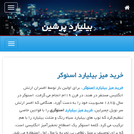
رش
تعویض
ه
ناوبری
حتوای
بیلیارد پرشین
صلی
استور
تعویض
ناوبری
خرید میز بیلیارد اسنوکر
خرید میز بیلیارد اسنوکر
، برای اولین بار توسط افسران ارتش
انگلیس مستقر در هند، در قرن ۱۹ام انجام می گرفت. اسنوکر در
سال ۱۸۷۵ محبوبیت خود را به دست آورد، هنگامی که افسر ارتش
سر نویل چمبرلین،
خرید میز بیلیارد
اسنوکری
را با قوانین خاصی
تنظیم کرد که توپ های بیلیارد سیاه رنگ و مثلث بیلیارد را با هم
ترکیب می کرد. کلمه اسنوکر یک اصطلاح تحقیرآمیز انگلیسی است،
که برای توصیف پرسنل نظامی بی تجربه یا سال اول استفاده می شد.