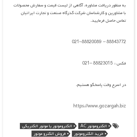
به منظور دریافت مشاوره، آگاهی از لیست قیمت و سفارش محصولات
با مشاورین و کارشناسان شرکت گذرگاه صنعت و تجارت ایرانیان
تماس حاصل فرمایید.
88843772 – 88820089–021
فکس : 88823015 –021
در اسرع وقت پاسخگو هستیم.
https://www.gozargah.biz
الکتروموتور AC
الکتروموتور یا موتور الکتریکی
خرید الکتروموتور
فروش الکترو موتور