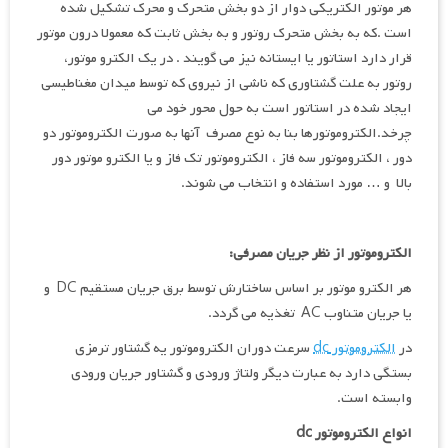
هر موتور الکتریکی دوار از دو بخش متحرک و محرک تشکیل شده
است .که به بخش متحرک روتور و به بخش ثابت که معمولا درون موتور
قرار دارد استاتور یا ایستانه نیز می گویند . در یک الکترو موتور،
روتور به علت گشتاوری که ناشی از نیروی که توسط میدان مغناطیسی
ایجاد شده در استاتور است به حول محور خود می
چرخد.الکتروموتورها بنا به نوع مصرف آنها به صورت الکتروموتور دو
دور ، الکتروموتور سه فاز ، الکتروموتور تک فاز و یا الکترو موتور دور
بالا و … مورد استفاده و انتخاب می شوند.
الکتروموتور از نظر جریان مصرفی:
هر الکترو موتور بر اساس ساختارش توسط برق جریان مستقیم DC و
یا جریان متناوب AC تغذیه می گردد.
در
الکتروموتور dc
سرعت دوران الکتروموتور یه گشتاور ترمزی
بستگی دارد به عبارت دیگر ولتاژ ورودی و گشتاور جریان ورودی
وابسته است.
انواع الکتروموتور
dc