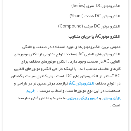
الکتروموتورDC سری (Series)
الکتروموتور DC شانت (Shunt)
الکترو موتور DC مرکب (Compound)
الکترو موتور
AC
یا جریان متناوب
عمومی ترین الکتروموتورها ی مورد استفاده در صنعت و خانگی
الکتروموتورهای القاییAC هستند انواع متنوعی ازالکتروموتورهای
القایی AC در صنعت وجود دارد . الکترو موتورهای مختلف برای
کارهای مختلف مناسب اند . با اینکه طراحی الکترو موتورهای القایی
AC آسانتر از الکتروموتورهای DC است . ولی کنترل سرعت و گشتاور
در انواع مختلف
الکتروموتور AC
نیازمند درکی عمیق تر در طراحی و
مشخصات در این نوع موتورها ست. وانتخاب درست ،
خرید
الکتروموتور
و
فروش الکترو موتور
به تجربه و دانش کافی نیازمند
است .