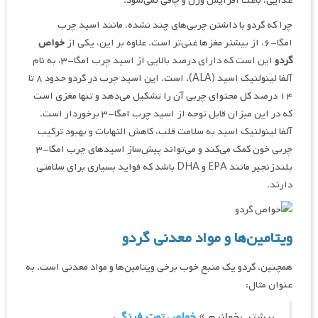
غذایی، باعث افزایش وزن و چاقی نمی‌شود.
چرا که گردو با داشتن چربی‌های چند نشده، مانند اسید چرب
امگا-۶، از بیشتر مغزها غنی‌تر است. علاوه بر این، یکی از
خواص
گردو
این است که دارای درصد بالایی از اسید چرب امگا-۳، به نام
آلفا لینولنیک اسید (ALA)، است. این اسید چرب در گردو حدود ۸ تا
۱۴ درصد کل محتوای چربی آن را تشکیل می‌دهد و تنها مغزی است
که در این میزان قابل توجه از اسید چرب امگا-۳ برخوردار است.
آلفا لینولنیک اسید به سلامت قلب، کاهش التهابات و بهبود ترکیب
چربی خون کمک می‌کند و می‌تواند پیش‌ساز اسیدهای چرب امگا-۳
بلندزنجیر مانند EPA و DHA باشد که فواید بسیاری برای سلامتی
دارند.
ویتامین‌ها و مواد معدنی گردو
همچنین، گردو یک منبع خوب برخی ویتامین‌ها و مواد معدنی است. به
عنوان مثال:
بیشتر بخوانیم »
خواص توت فرنگی