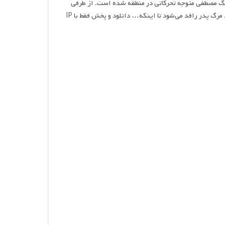
هنگ مصطفی متوجه تحرکاتی در منطقه شده است. از طرفی
هاله (همسر رافد) به ارتباط او با دختری بنام سجی مشکوک است و متوجه حقایقی در مورد مرگ پدر رافد می‌شود تا اینکه… دانلود و پخش فقط با IP