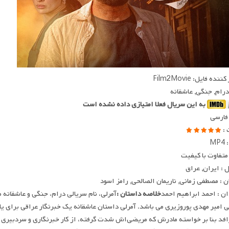
ده فایل: Film2Movie
 درام, جنگی, عاشقانه
به این سریال فعلا امتیازی داده نشده است
 فارسی
 :
MP
متفاوت با کیفیت
: ایران, عراق
ن : مصطفی زمانی, ناریمان الصالحی, رامز اسود
ان : احمد ابراهیم احمد
خلاصه داستان :
 امیر مهدی پوروزیری می باشد. آمرلی داستان عاشقانه یک خبرنگار عراقی برای
افد بنا بر خواسته مادرش که مریضی‌اش شدت گرفته، از کار خبرنگاری و سردبیری 