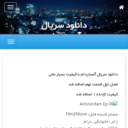
رش
تعویض
ه
ناوبری
حتوای
دانلود سریال
صلی
آمستردام
تعویض
ناوبری
دانلود سریال آمستردام با کیفیت بسیار عالی
فصل اول قسمت نهم اضافه شد
کیفیت ۱۰۸۰p اضافه شد
منتشر کننده فایل: Film2Movie
ژانر : خانوادگی , درام