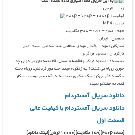
به این سریال فعلا امتیازی داده نشده است
زبان : فارسی
کیفیت : ۴۸۰p – ۷۲۰p – ۱۰۸۰p
فرمت : MP4
حجم : ۸۵۰ – ۴۵۰ – ۳۰۰ مگابایت
محصول : ایران
ستارگان : مهدل پاکدل, مهدی سلطانی, مینا ساداتی, نسیم ادبی
کارگردان : مسعود قراگزلو
نویسنده : مسعود قراگزلو
خلاصه داستان :
آقا محمد‌خان می دونی چه
جوری روباه می کشت؟ یه زنگوله مینداخت دور گردنش، روباه بخت
برگشته فکر می‌کرد سگ شکاری دنبالشه، دیگه نه می‌تونست شکار
کنه، نه جفتشو ببینه.
دانلود سریال آمستردام
دانلود سریال آمستردام با کیفیت عالی
قسمت اول
[نسخه ۴۸۰p][۱۵۹ مگابایت][۱۰۰۰۰ تومان][لینک دانلود]