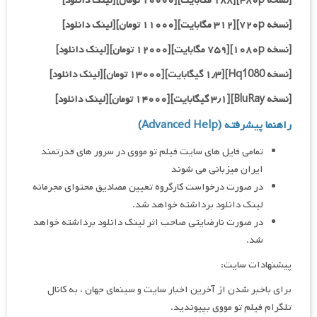
[نسخه ۴۸۰p][۱۸۸ مگابایت][۱۰۰۰۰ تومان][لینک دانلود]
[نسخه ۷۲۰p][۳۱۲ مگابایت][۱۱۰۰۰ تومان][لینک دانلود]
[نسخه ۱۰۸۰p][۷۵۹ مگابایت][۱۲۰۰۰ تومان][لینک دانلود]
[نسخه Hq1080
][۱٫۳ گیگابایت][۱۳۰۰۰ تومان][لینک دانلود]
[نسخه BluRay][۳٫۱ گیگابایت][۱۴۰۰۰ تومان][لینک دانلود]
راهنما پیشرفته (Advanced Help)
تمامی فایل های سایت فیلم تو مووی در سرور های قدرتمند
ایران میزبانی می شوند
در صورت درخواست کارگروه تعیین مصادیق محتوای مجرمانه
لینک دانلود برداشته خواهد شد.
در صورت نارضایتی صاحب اثر لینک دانلود برداشته خواهد
شد.
پیشنهادات سایت:
برای باخبر شدن از آخرین اخبار سایت و سینمای جهان ، به کانال
تلگرام فیلم تو مووی بپیوندید.