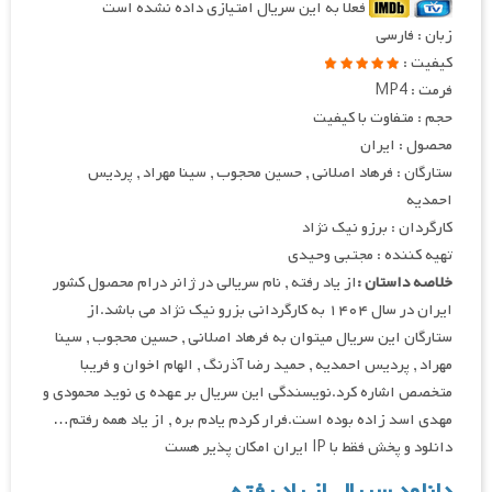
فعلا به این سریال امتیازی داده نشده است
زبان : فارسی
کیفیت :
فرمت : MP4
حجم : متفاوت با کیفیت
محصول : ایران
ستارگان : فرهاد اصلانی , حسین محجوب , سینا مهراد , پردیس
احمدیه
کارگردان : برزو نیک نژاد
تهیه کننده : مجتبی وحیدی
خلاصه داستان :
از یاد رفته , نام سریالی در ژانر درام محصول کشور
ایران در سال ۱۴۰۴ به کارگردانی بزرو نیک نژاد می باشد.از
ستارگان این سریال میتوان به فرهاد اصلانی , حسین محجوب , سینا
مهراد , پردیس احمدیه , حمید رضا آذرنگ , الهام اخوان و فریبا
متخصص اشاره کرد.نویسندگی این سریال بر عهده ی نوید محمودی و
مهدی اسد زاده بوده است.فرار کردم یادم بره , از یاد همه رفتم…
دانلود و پخش فقط با IP ایران امکان پذیر هست
دانلود سریال از یاد رفته