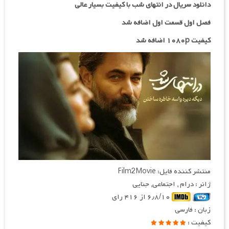
دانلود سریال در انتهای شب با کیفیت بسیار عالی
فصل اول قسمت اول اضافه شد
کیفیت ۱۰۸۰p اضافه شد
منتشر کننده فایل: Film2Movie
ژانر : درام , اجتماعی, جنایی
۶٫۸/۱۰ از ۴۱۶ رای
زبان : فارسی
کیفیت :