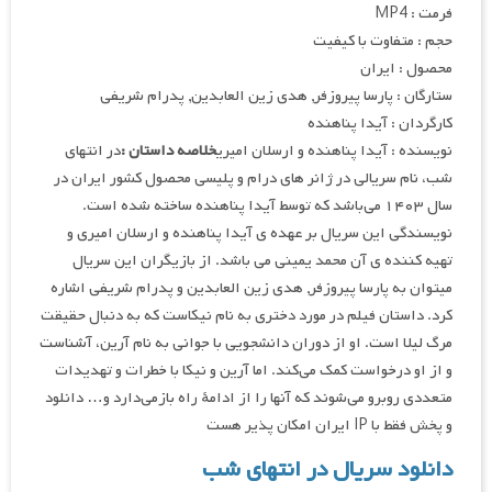
فرمت : MP4
حجم : متفاوت با کیفیت
محصول : ایران
ستارگان : پارسا پیروزفر, هدی زین العابدین, پدرام شریفی
کارگردان : آیدا پناهنده
نویسنده : آیدا پناهنده و ارسلان امیری
خلاصه داستان :
در انتهای
شب، نام سریالی در ژانر های درام و پلیسی محصول کشور ایران در
سال ۱۴۰۳ می‌باشد که توسط آیدا پناهنده ساخته شده است.
نویسندگی این سریال بر عهده ی آیدا پناهنده و ارسلان امیری و
تهیه کننده ی آن محمد یمینی می باشد. از بازیگران این سریال
میتوان به پارسا پیروزفر, هدی زین العابدین و پدرام شریفی اشاره
کرد. داستان فیلم در مورد دختری به نام نیکاست که به دنبال حقیقت
مرگ لیلا است. او از دوران دانشجویی با جوانی به نام آرین، آشناست
و از او درخواست کمک می‌کند. اما آرین و نیکا با خطرات و تهدیدات
متعددی روبرو می‌شوند که آنها را از ادامهٔ راه بازمی‌دارد و… دانلود
و پخش فقط با IP ایران امکان پذیر هست
دانلود سریال در انتهای شب