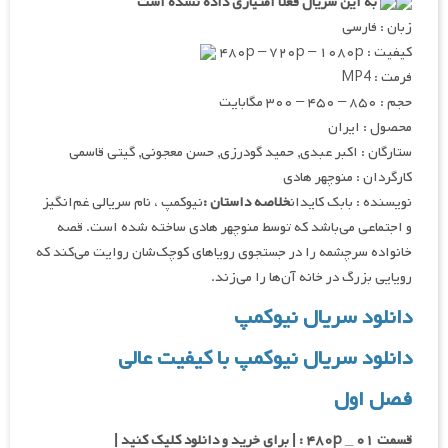
به این سریال فعلا امتیازی داده نشده است
زبان : فارسی
کیفیت : ۴۸۰p – ۷۲۰p – ۱۰۸۰p
فرمت : MP4
حجم : ۸۵۰ – ۴۵۰ – ۳۰۰ مگابایت
محصول : ایران
ستارگان : اکبر عبدی, حمید گودرزی, حسن معجونی, گیتی قاسمی
کارگردان : منوچهر هادی
نویسنده : بابک کایدان
خلاصه داستان :
نیوکمپ ، نام سریالی غم‌انگیز
و اجتماعی می‌باشد که توسط منوچهر هادی ساخته شده است. قصه
خانواده سرچشمه را در جستجوی رویاهای کوچک‌شان روایت می‌کند که
رویایی بزرگ در خانه آن‌ها را می‌زند.
دانلود سریال نیوکمپ
دانلود سریال نیوکمپ با کیفیت عالی
فصل اول
قسمت ۰۱ _ ۴۸۰p : | برای خرید و دانلود کلیک کنید |