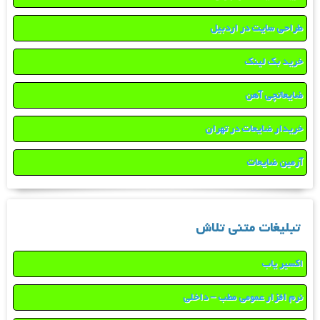
طراحی سایت در اردبیل
خرید بک لینک
ضایعاتچی آهن
خریدار ضایعات در تهران
آرمین ضایعات
تبلیغات متنی تلاش
اکسیر یاب
نرم افزار عمومی مطب – داخلی