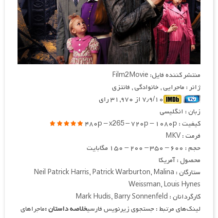
منتشر کننده فایل: Film2Movie
ژانر : ماجرایی , خانوادگی , فانتزی
۷٫۹/۱۰ از ۳۱,۹۷۰ رای
زبان : انگلیسی
کیفیت : ۴۸۰p – x265 – ۷۲۰p – ۱۰۸۰p
فرمت : MKV
حجم : ۶۰۰ – ۳۵۰ – ۲۰۰ – ۱۵۰ مگابایت
محصول : آمریکا
ستارگان : Neil Patrick Harris, Patrick Warburton, Malina
Weissman, Louis Hynes
کارگردانان : Mark Hudis, Barry Sonnenfeld
لینک‌های مرتبط : جستجوی زیرنویس فارسی
خلاصه داستان :
ماجراهای