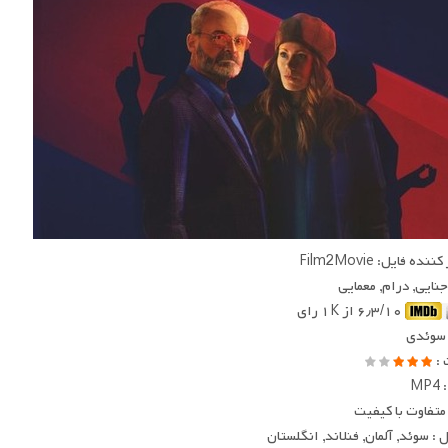
ده فایل: Film2Movie
 جنایی, درام, معمایی
۶٫۳/۱۰ از ۱K رای
 سوئدی
 :
MP
متفاوت با کیفیت
: سوئد, آلمان, فنلاند, انگلستان