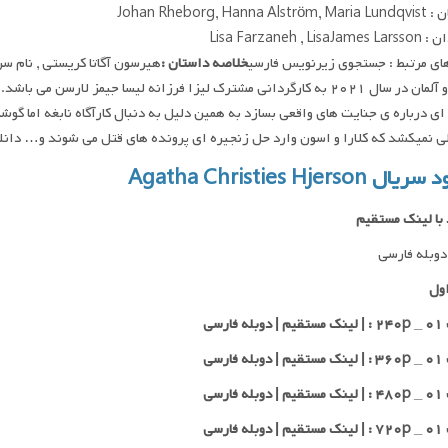
Johan Rheborg, Hanna 
Lisa Farzaneh , Lis
ای مرتبط : جستجوی زیرنویس فارسی
خلاصه داستان :
هیرسون آگاتا کریستی , نام س
سوئد و آلمان در سال ۲۰۲۱ به کارگردانی مشترک لیزا فرزانه لیسا جیمز لا
 ای درباره ی جنایت های واقعی بسازد به همین دلیل به دنبال کارآگاه نابغه اما 
ی نمیکشد که کلارا و اسون وارد حل زنجیره ای پرونده های قتل می شوند و… دانلود و پخش فقط با IP ا
ل Agatha Christies Hjerson
 با لینک مستقیم
وبله فارسی
ول
 فارسی
 فارسی
 فارسی
 فارسی