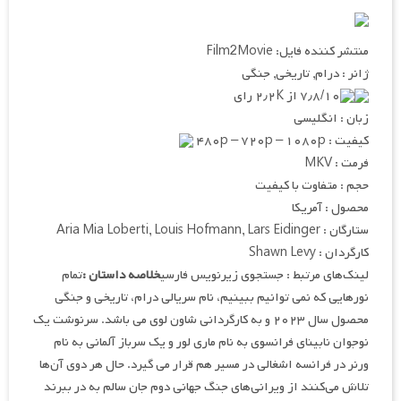
منتشر کننده فایل: Film2Movie
ژانر : درام, تاریخی, جنگی
۷٫۸/۱۰ از ۲٫۲K رای
زبان : انگلیسی
کیفیت : ۴۸۰p – ۷۲۰p – ۱۰۸۰p
فرمت : MKV
حجم : متفاوت با کیفیت
محصول : آمریکا
ستارگان : Aria Mia Loberti, Louis Hofmann, Lars Eidinger
کارگردان : Shawn Levy
لینک‌های مرتبط : جستجوی زیرنویس فارسی
خلاصه داستان :
تمام
نورهایی که نمی توانیم ببینیم، نام سریالی درام، تاریخی و جنگی
محصول سال ۲۰۲۳ و به کارگردانی شاون لوی می باشد. سرنوشت یک
نوجوان نابینای فرانسوی به نام ماری لور و یک سرباز آلمانی به نام
ورنر در فرانسه اشغالی در مسیر هم قرار می‌ گیرد. حال هر دوی آن‌ها
تلاش می‌کنند از ویرانی‌های جنگ جهانی دوم جان سالم به در ببرند