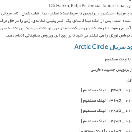
Olli Haikka, Petja Pel
ای مرتبط : جستجوی زیرنویس فارسی
خلاصه داستان :
مدار قطب شمال ، نام سریالی حن
شده است. پس از آنکه نینا کاتسالو، یک افسر پلیس فنلاندی، زنی را در حال مرگ 
آغاز می شود. اما زمانیکه ویروسی کشنده در خون او یافت می شود، پرونده به ص
، توماس لورنز، راهی لپلند می شود تا بر روی این ویروس تحقیقاتی انجام دهد.
ریال Arctic Circle
 با لینک مستقیم
زیرنویس چسبیده فارسی
ول
یم |
یم |
یم |
یم |
یم |