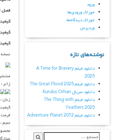
ورود
فصل ا
خوراک ورودی‌ها
خوراک دیدگاه‌ها
کیفیت ۴۸۰p اضافه
وردپرس
کیفیت ۰p
کیفیت ۱۰۸۰p اضاف
نوشته‌های تازه
نسخه 
دانلود فیلم A Time for Bravery
منتشر کنن
2025
ژانر : 
دانلود فیلم The Great Flood 2025
۰
دانلود سریال Kurulus Orhan
زبان :
دانلود فیلم The Thing with
کیفیت : ۲۰p – ۱۰۸۰p
Feathers 2025
فرمت : V
دانلود فیلم Adventure Planet 2012
حجم : ۵۵۰ – ۲۵۰ – ۱۵۰ مگابا
محصول 
ستارگان : Viitala, Venla Ronkainen