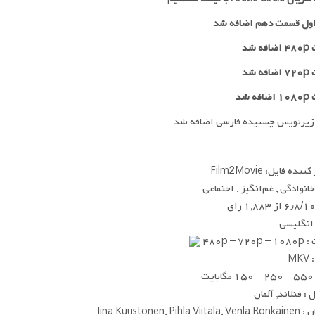
ول قسمت دهم اضافه شد
 شد
۷۲
اضافه شد
ه شد
زیرنویس چسبیده فارسی اضافه شد
ده فایل: Film2Movie
خانوادگی , غم‌انگیز , اجتماعی
۶٫۸/۱ از ۱,۸۸۳ رای
 انگلیسی
۴۸۰p – ۷
MK
یت
: فنلاند, آلمان
Iina Kuustonen, Pihla 