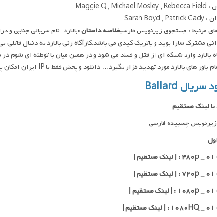
Maggie Q , Michael M
Sarah Boyd , Pat
ای مرتبط : جستجوی زیرنویس فارسی
خلاصه داستان :
انی مشترک سارا بوید و پاتریک کیدی می باشد.کارآگاه رنی بالارد به دنبال قاتلی 
گاه بالارد وارد شبکه ای از قتل و فساد می شود و در همین میان با توطئه ای شوم 
م باور های بالارد مورد تهدید قزار بگیرد… دانلود و پخش فقط با IP ایران امکان پذیر هست
 سریال Ballard
 با لینک مستقیم
زیرنویس چسبیده فارسی
ول
یم |
یم |
یم |
یم |