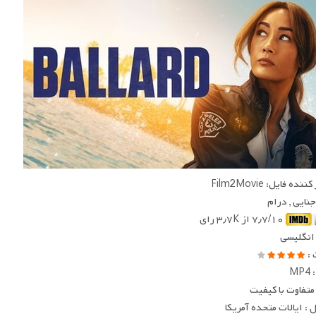
ده فایل: Film2Movie
جنایی , درام
۷٫۷/۱۰ از ۳٫۷K رای
 انگلیسی
 :
MP
متفاوت با کیفیت
: ایالات متحده آمریکا