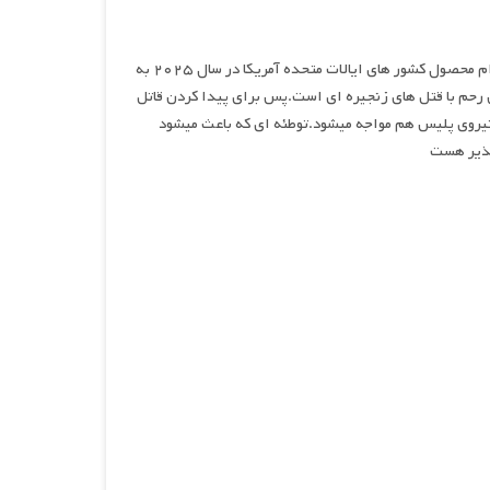
بالارد , نام سریالی جنایی و درام محصول کشور های ایالات متحده آمریکا در سال ۲۰۲۵ به
بی رحم با قتل های زنجیره ای است.پس برای پیدا کردن قاتل
در نیروی پلیس هم مواجه میشود.توطئه ای که باعث میشود