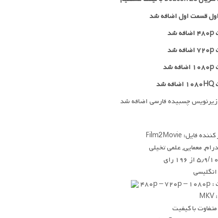
ول قسمت اول اضافه شد
 شد
۷۲
اضافه شد
ه شد
ه شد
زیرنویس چسبیده فارسی اضافه شد
ده فایل: Film2Movie
 درام, معمایی, علمی تخیلی
۵٫۹/۱ از ۱۹۶ رای
 انگلیسی
۴۸۰p – ۷
MK
متفاوت با کیفیت