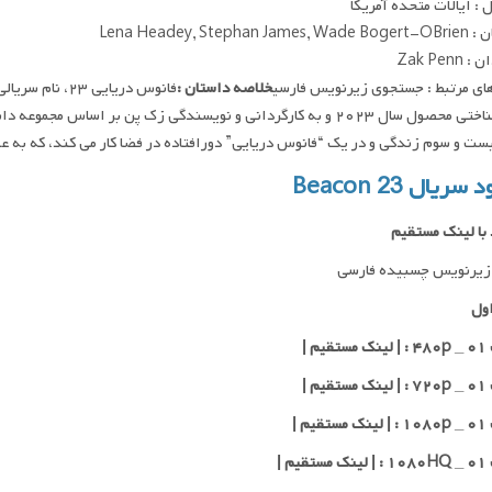
: ایالات متحده آمریکا
Lena Headey, Stephan J
Zak Penn
ای مرتبط : جستجوی زیرنویس فارسی
خلاصه داستان :
فانوس دریایی ۳
روانشناختی محصول سال ۲۰۲۳ و به کارگردانی و نویسندگی زک پن بر اس
ست و سوم زندگی و در یک “فانوس دریایی” دورافتاده در فضا کار می کند، که به 
سریال Beacon 23
 با لینک مستقیم
زیرنویس چسبیده فارسی
ول
یم |
یم |
یم |
یم |