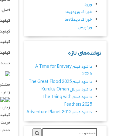
ورود
فصل ا
خوراک ورودی‌ها
خوراک دیدگاه‌ها
کیفیت ۴۸۰p اضافه
وردپرس
کیفیت ۰p
کیفیت ۱۰۸۰p اضاف
نوشته‌های تازه
کیفیت ۱۰۸۰HQ اضاف
نسخه 
دانلود فیلم A Time for Bravery
2025
دانلود فیلم The Great Flood 2025
منتشر کنن
دانلود سریال Kurulus Orhan
ژانر :
دانلود فیلم The Thing with
۰
Feathers 2025
زبان :
دانلود فیلم Adventure Planet 2012
کیفیت : ۲۰p – ۱۰۸۰p
فرمت : V
حجم : 