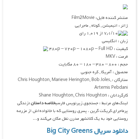
منتشر کننده فایل: Film2Movie
ژانر : انیمیشن , کوتاه , ماجرایی
۷٫۱/۱۰ از ۱,۰۱۹ رای
زبان : انگلیسی
کیفیت : ۴۸۰p – ۷۲۰p – ۱۰۸۰p – Full HD
فرمت : MKV
حجم : ۸۰۰ – ۳۸۰ – ۱۸۰ – ۸۰ مگابایت
محصول : آمریکا , کره جنوبی
ستارگان : Chris Houghton, Marieve Herington, Bob Joles,
Artemis Pebdani
کارگردانان : Shane Houghton, Chris Houghton
لینک‌های مرتبط : جستجوی زیرنویس فارسی
خلاصه داستان :
زندگی
پرماجرای کریکت گرین ، پسری روستایی که با خانواده‌اش از مزرعه
روستایی خود به یک کلانشهر مدرن نقل مکان می‌کند و…
دانلود سریال Big City Greens