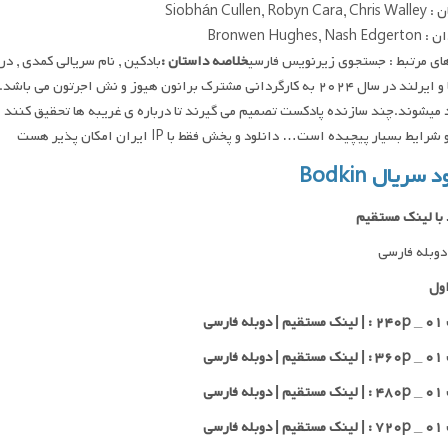
Siobhán Cullen, Rob
Bronwen Hughes, N
ای مرتبط : جستجوی زیرنویس فارسی
خلاصه داستان :
بادکین , نام سریالی کمدی , 
آمریکا و ایرلند در سال ۲۰۲۴ به کارگردانی مشترک برانون هیوز و نش اجر
 میشوند.چند سازنده پادکست تصمیم می گیرند تا درباره ی غریبه ها تحقیق کنند ا
ایط بسیار پیچیده است… دانلود و پخش فقط با IP ایران امکان پذیر هست
 سریال Bodkin
 با لینک مستقیم
وبله فارسی
ول
 فارسی
 فارسی
 فارسی
 فارسی