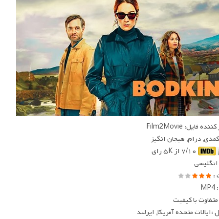
ده فایل: Film2Movie
 کمدی, درام, هیجان انگیز
۷/۱۰ از ۵K رای
 انگلیسی
 :
MP
متفاوت با کیفیت
:ایالات متحده آمریکا, ایرلند