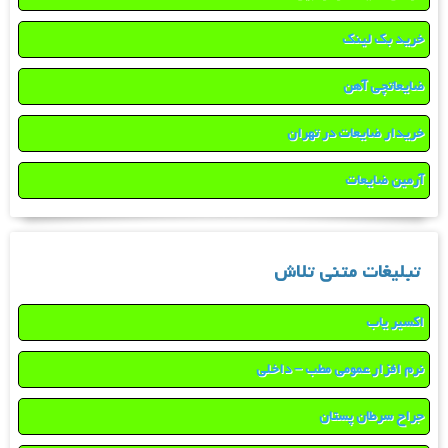
خرید بک لینک
ضایعاتچی آهن
خریدار ضایعات در تهران
آرمین ضایعات
تبلیغات متنی تلاش
اکسیر یاب
نرم افزار عمومی مطب – داخلی
جراح سرطان پستان