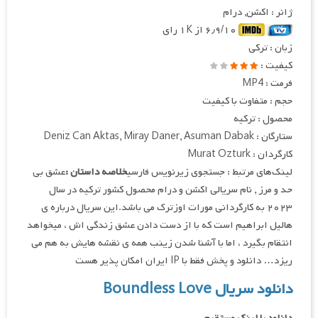
ژانر : اکشن, درام
۶٫۹/۱۰ از ۱K رای
زبان : ترکی
کیفیت :
فرمت : MP4
حجم : متفاوت با کیفیت
محصول : ترکیه
ستارگان : Deniz Can Aktas, Miray Daner, Asuman Dabak
کارگردان : Murat Ozturk
لینک‌های مرتبط : جستجوی زیرنویس فارسی
خلاصه داستان :
عشق بی
حد و مرز , نام سریالی اکشن و درام محصول کشور ترکیه در سال
۲۰۲۳ به کارگردانی مورات اوزترک می باشد.این سریال درباره ی
هالیل ابراهیم است که با از دست دادن عشق زندگی اش ، میخواهد
انتقام بگیرد ، اما با آشنا شدن زینب همه ی نقشه هایش به هم می
ریزد… دانلود و پخش فقط با IP ایران امکان پذیر هست
دانلود سریال Boundless Love