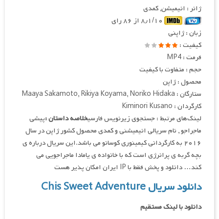
ژانر : انیمیشن, کمدی
۸٫۱/۱۰ از ۸۶ رای
زبان : ژاپنی
کیفیت :
فرمت : MP4
حجم : متفاوت با کیفیت
محصول : ژاپن
ستارگان : Maaya Sakamoto, Rikiya Koyama, Noriko Hidaka
کارگردان : Kiminori Kusano
لینک‌های مرتبط : جستجوی زیرنویس فارسی
خلاصه داستان :
پیشی
ماجراجو , نام سریالی انیمیشنی و کمدی محصول کشور ژاپن در سال
۲۰۱۶ به کارگردانی کیمینوری کوسانو می باشد.این سریال درباره ی
بچه گربه ی پرانرژی است که با خانواده ی یامادا ماجراجویی می
کند… دانلود و پخش فقط با IP ایران امکان پذیر هست
دانلود سریال Chis Sweet Adventure
دانلود با لینک مستقیم