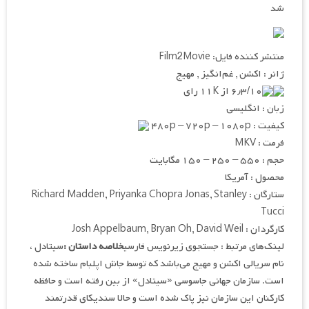
شد
منتشر کننده فایل: Film2Movie
ژانر : اکشن , غم‌انگیز , مهیج
۶٫۳/۱۰ از ۱۱K رای
زبان : انگلیسی
کیفیت : ۴۸۰p – ۷۲۰p – ۱۰۸۰p
فرمت : MKV
حجم : ۵۵۰ – ۲۵۰ – ۱۵۰ مگابایت
محصول : آمریکا
ستارگان : Richard Madden, Priyanka Chopra Jonas, Stanley
Tucci
کارگردان : Josh Appelbaum, Bryan Oh, David Weil
لینک‌های مرتبط : جستجوی زیرنویس فارسی
خلاصه داستان :
سیتادل ،
نام سریالی اکشن و مهیج می‌باشد که توسط جاش اپلبام ساخته شده
است. سازمان جهانی جاسوسی «سیتادل» از بین رفته است و حافظه
کارکنان این سازمان نیز پاک شده است و حالا سندیکای قدرتمند