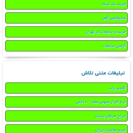
خرید بک لینک
ضایعاتچی آهن
خریدار ضایعات در تهران
آرمین ضایعات
تبلیغات متنی تلاش
اکسیر یاب
نرم افزار عمومی مطب – داخلی
جراح سرطان پستان
خرید هاست ارزان