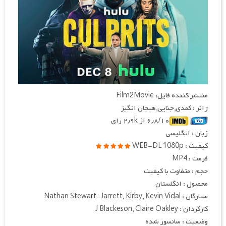
منتشر کننده فایل: Film2Movie
ژانر : کمدی,جنایی,هیجان انگیز
۶٫۸/۱۰ از ۲٫۹k رای
زبان : انگلیسی
کیفیت : WEB-DL 1080p
فرمت : MP4
حجم : متفاوت با کیفیت
محصول : انگلستان
ستارگان : Nathan Stewart-Jarrett, Kirby, Kevin Vidal
کارگردان : J Blackeson, Claire Oakley
وضعیت : سانسور شده