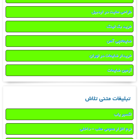
طراحی سایت در اردبیل
خرید بک لینک
ضایعاتچی آهن
خریدار ضایعات در تهران
آرمین ضایعات
تبلیغات متنی تلاش
اکسیر یاب
نرم افزار عمومی مطب – داخلی