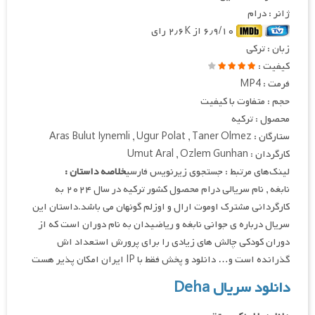
ژانر : درام
۶٫۹/۱۰ از ۲٫۶K رای
زبان : ترکی
کیفیت :
فرمت : MP4
حجم : متفاوت با کیفیت
محصول : ترکیه
ستارگان : Aras Bulut Iynemli , Ugur Polat , Taner Olmez
کارگردان : Umut Aral , Ozlem Gunhan
لینک‌های مرتبط : جستجوی زیرنویس فارسی
خلاصه داستان :
نابغه , نام سریالی درام محصول کشور ترکیه در سال ۲۰۲۴ به
کارگردانی مشترک اوموت ارال و اوزلم گونهان می باشد.داستان این
سریال درباره ی جوانی نابغه و ریاضیدان به نام دوران است که از
دوران کودکی چالش های زیادی را برای پرورش استعداد اش
گذرانده است و… دانلود و پخش فقط با IP ایران امکان پذیر هست
دانلود سریال Deha