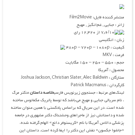
منتشر کننده فایل: Film2Movie
ژانر : جنایی , غم‌انگیز , مهیج
۷٫۶/۱۰ از ۱۲,۴۲۰ رای
زبان : انگلیسی
کیفیت : ۴۸۰p – ۷۲۰p – ۱۰۸۰p
فرمت : MKV
حجم : ۵۵۰ – ۲۵۰ – ۱۵۰ مگابایت
محصول : آمریکا
ستارگان : Joshua Jackson, Christian Slater, Alec Baldwin
کارگردان : Patrick Macmanus
لینک‌های مرتبط : جستجوی زیرنویس فارسی
خلاصه داستان :
دکتر مرگ
، نام سریالی جنایی و مهیج می‌باشد که توسط پاتریک مکمانوس ساخته
شده است. در این سریال که براساس پادکستی با همین عنوان ساخته
شده و داستانش نیز از ماجراهای وحشتناک دکتر مشهوری در جامعه
پزشکی دالاس آمریکا با نام «کریستوفر دانچ» الهام گرفته شده،
«جاشوا جکسون» نقش این دکتر را ایفا کرده است. داستان این