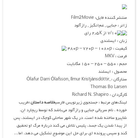
منتشر کننده فایل: Film2Movie
ژانر : جنایی , غم‌انگیز , رازآلود
۷/۱۰ از ۲٫۵K رای
زبان : ایسلندی
کیفیت : ۴۸۰p – ۷۲۰p – ۱۰۸۰p
فرمت : MKV
حجم : ۵۵۰ – ۲۵۰ – ۱۵۰ مگابایت
محصول : ایسلند
ستارگان : Ólafur Darri Ólafsson, Ilmur Kristjánsdóttir,
Thomas Bo Larsen
کارگردان : Richard N. Shapiro
لینک‌های مرتبط : جستجوی زیرنویس فارسی
خلاصه داستان :
فریب
خورده ، نام سریالی جنایی و رازآلود می‌باشد که توسط ریچارد اِن.
شاپیرو ساخته شده است. در یک شهر ساحلی کوچک در ایسلند، پس
از پیدا شدن یک جسد، پلیس تلاش می کند درباره مرگ او تحقیق
کند و سپس پرونده ای برای حل این موضوع تشکیل می دهد، اما…