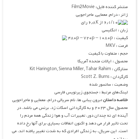
منتشر کننده فایل: Film2Movie
ژانر : درام, معمایی, ماجراجویی
۶٫۱/۱۰ از ۶٫۸K رای
زبان : انگلیسی
کیفیت : ۴۸۰p – ۷۲۰p – ۱۰۸۰p
فرمت : MKV
حجم : متفاوت با کیفیت
محصول : ایالات متحده آمریکا
ستارگان : Kit Harington, Sienna Miller, Tahar Rahim
کارگردان : Scott Z. Burns
وضعیت : سانسور شده
لینک‌های مرتبط : جستجوی زیرنویس فارسی
خلاصه داستان :
برون یبابی ها، نام سریالی درام، معمایی و ماجراجویی
محصول سال ۲۰۲۳ و به کارگردانی اسکات زد. برنس می باشد. در
آینده ای نه چندان دور، تغییرات آب و هوا زندگی همه مردم را
تحت تاثیر قرار می دهد و اکنون اتفاقات بسیاری برای آنها رخ داده
است. این سریال، به زندگی افرادی که به شدت تغییر یافته اند، می
پردازد و…