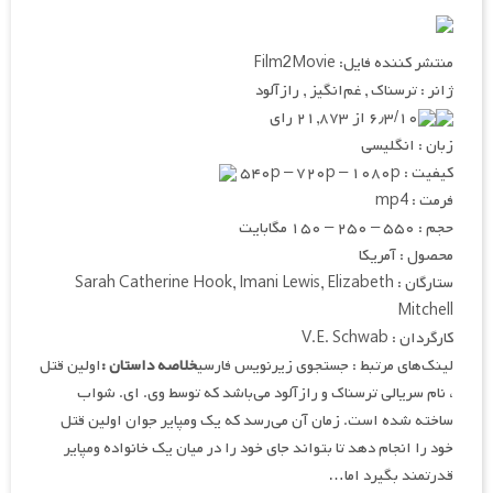
منتشر کننده فایل: Film2Movie
ژانر : ترسناک , غم‌انگیز , رازآلود
۶٫۳/۱۰ از ۲۱,۸۷۳ رای
زبان : انگلیسی
کیفیت : ۵۴۰p – ۷۲۰p – ۱۰۸۰p
فرمت : mp4
حجم : ۵۵۰ – ۲۵۰ – ۱۵۰ مگابایت
محصول : آمریکا
ستارگان : Sarah Catherine Hook, Imani Lewis, Elizabeth
Mitchell
کارگردان : V.E. Schwab
لینک‌های مرتبط : جستجوی زیرنویس فارسی
خلاصه داستان :
اولین قتل
، نام سریالی ترسناک و رازآلود می‌باشد که توسط وی. ای. شواب
ساخته شده است. زمان آن می‌رسد که یک ومپایر جوان اولین قتل
خود را انجام دهد تا بتواند جای خود را در میان یک خانواده ومپایر
قدرتمند بگیرد اما…