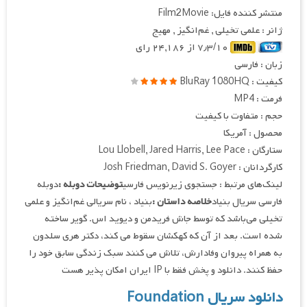
منتشر کننده فایل: Film2Movie
ژانر : علمی تخیلی , غم‌انگیز , مهیج
۷٫۳/۱۰ از ۲۴,۱۸۶ رای
زبان : فارسی
کیفیت : BluRay 1080HQ
فرمت : MP4
حجم : متفاوت با کیفیت
محصول : آمریکا
ستارگان : Lou Llobell, Jared Harris, Lee Pace
کارگردانان : Josh Friedman, David S. Goyer
لینک‌های مرتبط : جستجوی زیرنویس فارسی
توضیحات دوبله :
دوبله
فارسی سریال بنیاد
خلاصه داستان :
بنیاد ، نام سریالی غم‌انگیز و علمی
تخیلی می‌باشد که توسط جاش فریدمن و دیوید اس. گویر ساخته
شده است. بعد از آن که کهکشان سقوط می کند، دکتر هری سلدون
به همراه پیروان وفادارش، تلاش می کنند سبک زندگی سابق خود را
حفظ کنند. دانلود و پخش فقط با IP ایران امکان پذیر هست
دانلود سریال Foundation