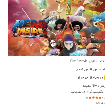
ده فایل: Film2Movie
 انیمیشن, اکشن, کمدی
۷٫۶/۱۰ از ۴۵۹ رای
 N/A دقیقه
 انگلیسی, کره ای, لهستانی
 :
MP