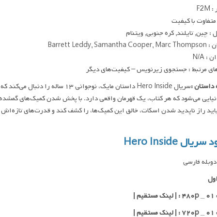
F2M
متفاوت با کیفیت
: چین, تایلند, کره جنوبی, ویتنام
Barrett Leddy, Samant
 : N/A
ای مرتبط : جستجوی زیرنویس – کیفیت‌های دیگر
داستان :
سریال Hero Inside داستان مایک، نوجو
نیایی می‌شود که هر کتاب، یک قهرمان واقعی دارد. با پخش شدن کمیک‌های گمشده در
سریال Hero Inside
وبله فارسی
ول
یم |
یم |