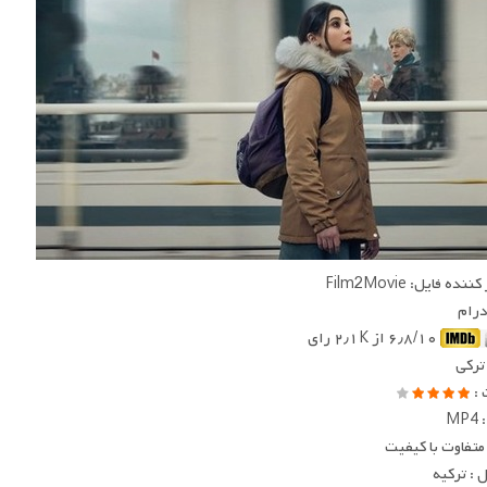
ده فایل: Film2Movie
 درام
۶٫۸/۱۰ از ۲٫۱K رای
 ترکی
 :
MP
متفاوت با کیفیت
: ترکیه